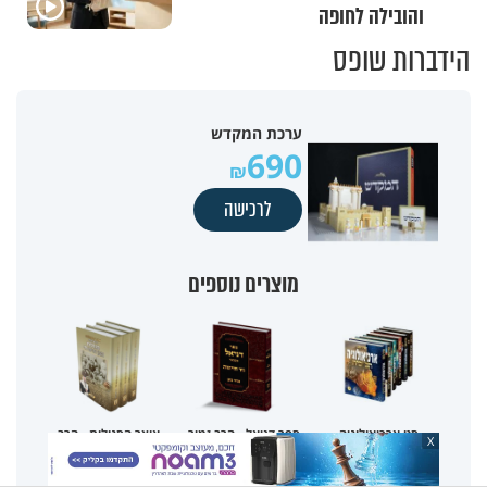
והובילה לחופה
הידברות שופס
ערכת המקדש
690
לרכישה
מוצרים נוספים
סט ארכיאולוגיה
ספר דניאל - הרב זמיר
אוצר הסגולות - הרב
X
תנ"כית - הרב זמיר כהן
כהן
יצחק בצרי