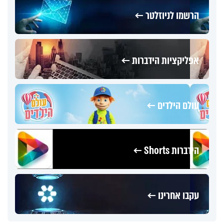
הרשמו לניוזלטר ←
אפליקציות הידברות ←
עולם הילדים ←
הידברות Shorts ←
עקבו אחרינו ←