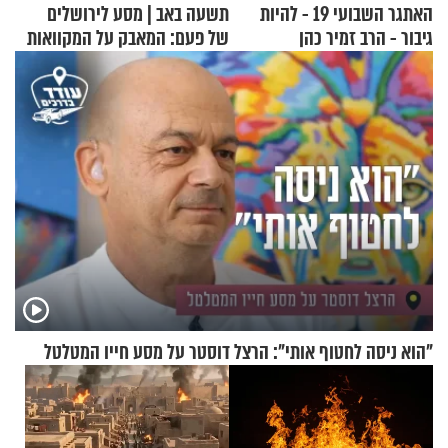
האתגר השבועי 19 - להיות
תשעה באב | מסע לירושלים
גיבור - הרב זמיר כהן
של פעם: המאבק על המקוואות
"הוא ניסה לחטוף אותי": הרצל דוסטר על מסע חייו המטלטל