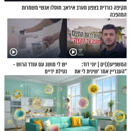
תקיפה כורדית בצפון מערב איראן: חוסלו אנשי משמרות
המהפכה
המשפיע(נ)ים | יוני דוד:
יש לי מושג עם עודד הרוש -
"העבריין אמר 'שינית לי את
נטילת ידיים
החיים מהקצה אל הקצה'"