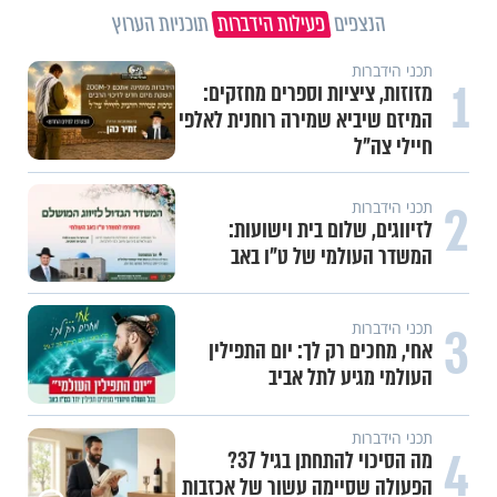
הנצפים
פעילות הידברות
תוכניות הערוץ
תכני הידברות
1
מזוזות, ציציות וספרים מחזקים:
המיזם שיביא שמירה רוחנית לאלפי
חיילי צה"ל
2
תכני הידברות
לזיווגים, שלום בית וישועות:
המשדר העולמי של ט"ו באב
3
תכני הידברות
אחי, מחכים רק לך: יום התפילין
העולמי מגיע לתל אביב
תכני הידברות
4
מה הסיכוי להתחתן בגיל 37?
הפעולה שסיימה עשור של אכזבות