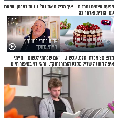
פגיעה עצמית וחרדות – איך מכילים את זה? זוגיות במבחן, הפעם
עם יהודית ואלתר כהן
מרוצים? אכלתי סלט. עכשיו,
"אם שכחתי לנשום – הייתי
איפה העוגה שלי? מקבץ הומור
נחנק": יוחאי לוי בסיפור חיים
כייפי מספר 1
מעורר השראה