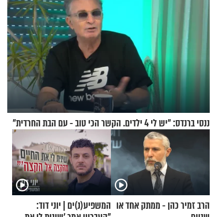
ננסי ברנדס: "יש לי 4 ילדים. הקשר הכי טוב - עם הבת החרדית"
הרב זמיר כהן - ממתק אחד או
המשפיע(נ)ים | יוני דוד: