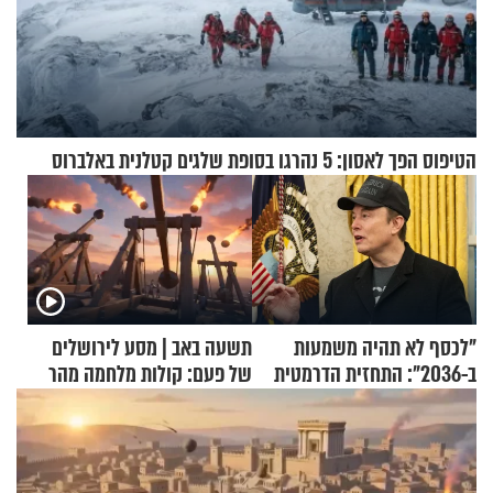
הטיפוס הפך לאסון: 5 נהרגו בסופת שלגים קטלנית באלברוס
"לכסף לא תהיה משמעות
תשעה באב | מסע לירושלים
ב-2036": התחזית הדרמטית
של פעם: קולות מלחמה מהר
של אילון מאסק על עתיד
הזיתים
הכלכלה