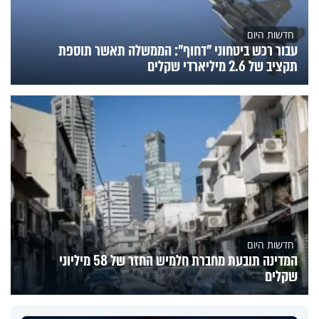
חדשות היום
עבור רכש ביטחוני "דחוף": הממשלה תאשר תוספת
תקציב של 2.6 מיליארדי שקלים
חדשות היום
המדינה תובעת מחברת חלמיש החזר של 58 מיליוני
שקלים