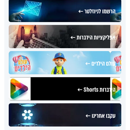
הרשמו לניוזלטר ←
אפליקציות הידברות ←
עולם הילדים ←
הידברות Shorts ←
עקבו אחרינו ←