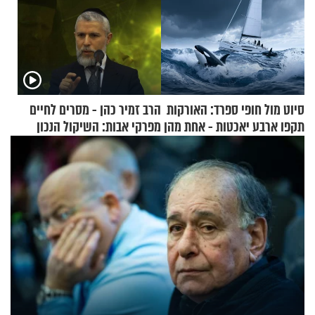
סיוט מול חופי ספרד: האורקות
הרב זמיר כהן - מסרים לחיים
תקפו ארבע יאכטות - אחת מהן
מפרקי אבות: השיקול הנכון
טבעה