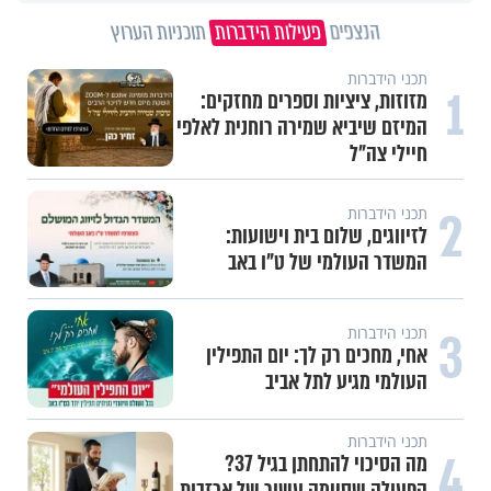
הנצפים
פעילות הידברות
תוכניות הערוץ
תכני הידברות
1
מזוזות, ציציות וספרים מחזקים:
המיזם שיביא שמירה רוחנית לאלפי
חיילי צה"ל
2
תכני הידברות
לזיווגים, שלום בית וישועות:
המשדר העולמי של ט"ו באב
3
תכני הידברות
אחי, מחכים רק לך: יום התפילין
העולמי מגיע לתל אביב
תכני הידברות
4
מה הסיכוי להתחתן בגיל 37?
הפעולה שסיימה עשור של אכזבות