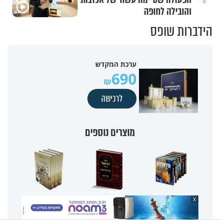
והובילה לחופה
הידברות שופס
ערכת המקדש
690
לרכישה
מוצרים נוספים
X
סט ארכיאולוגיה
ספר דניאל - הרב זמיר
אוצר הסגולות - הרב
תנ"כית - הרב זמיר כהן
כהן
יצחק בצרי