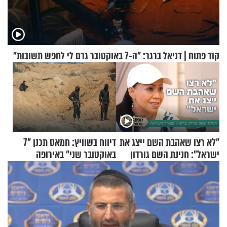
קוד פתוח | דניאל ברגר: "ה-7 באוקטובר גרם לי לחפש תשובות"
"לא רצו שאהבת השם ייצג את
דיווח בשוויץ: חמאס תכנן "7
ישראל": חנינת השם גורדון
באוקטובר שני" באירופה
בריאיון מעורר השראה