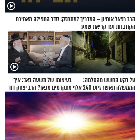
הרב רפאל אוחיון – המדריך למתחזק: סדר התפילה מאמירת
הקורבנות ועד קריאת שמע
על רקע החשש מהסלמה:
בעיצומו של תשעה באב: איך
הממשלה תאשר גיוס 240 אלף
מתקדמים מכאן? הרב יצחק דוד
אנשי מילואים
גרוסמן בשיחה מיוחדת