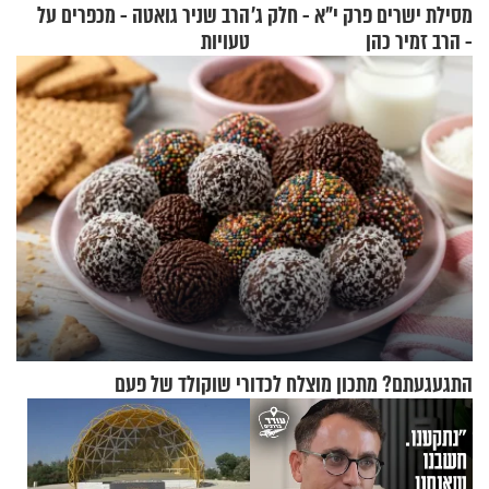
מסילת ישרים פרק י"א - חלק ג’
הרב שניר גואטה - מכפרים על
- הרב זמיר כהן
טעויות
התגעגעתם? מתכון מוצלח לכדורי שוקולד של פעם