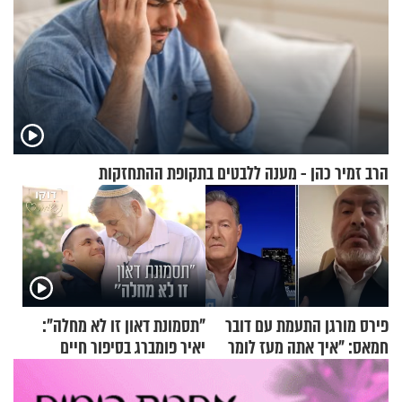
הרב זמיר כהן - מענה ללבטים בתקופת ההתחזקות
פירס מורגן התעמת עם דובר
"תסמונת דאון זו לא מחלה":
חמאס: "איך אתה מעז לומר
יאיר פומברג בסיפור חיים
שלא ביצעתם פשעי מלחמה?!"
מעורר השראה