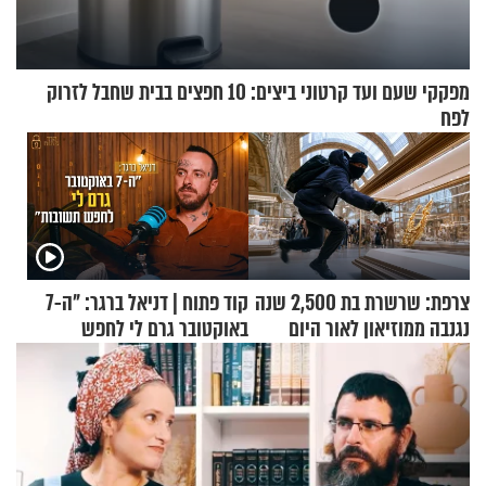
מפקקי שעם ועד קרטוני ביצים: 10 חפצים בבית שחבל לזרוק
לפח
צרפת: שרשרת בת 2,500 שנה
קוד פתוח | דניאל ברגר: "ה-7
נגנבה ממוזיאון לאור היום
באוקטובר גרם לי לחפש
תשובות"