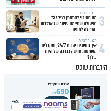
תכני הידברות
3
מה הסיכוי להתחתן בגיל 37?
הפעולה שסיימה עשור של אכזבות
והובילה לחופה
תכני הידברות
4
איך חושבים יהדות 24/7, ומקבלים
משמעות חדשה בברכה של היום
שלך?
הידברות שופס
ערכת המקדש
690
לרכישה
X