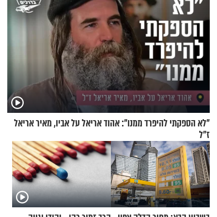
"לא הספקתי להיפרד ממנו": אהוד אריאל על אביו, מאיר אריאל
ז"ל