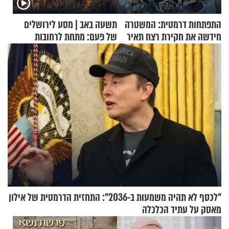
התפתחות דרמטית: המשטרה
תשעה באב | מסע לירושלים
חידשה את חקירת רצח תאיר
של פעם: מתחת לרחובות
ראדה
ירושלים
"לכסף לא תהיה משמעות ב-2036": התחזית הדרמטית של אילון
מאסק על עתיד הכלכלה