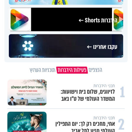
הידברות Shorts ←
עקבו אחרינו ←
הנצפים
פעילות הידברות
תוכניות הערוץ
1
תכני הידברות
לזיווגים, שלום בית וישועות:
המשדר העולמי של ט"ו באב
2
תכני הידברות
אחי, מחכים רק לך: יום התפילין
העולמי מגיע לתל אביב