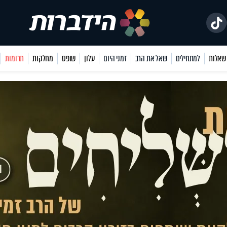
למתחילים
שאל את הרב
זמני היום
עלון
שופס
מחלקות
תרומות