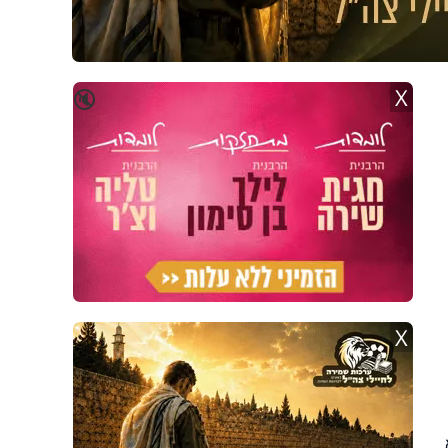
X
🔇
X