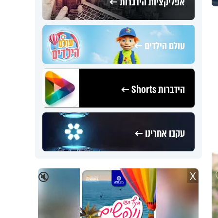
אפליקציות הידברות ←
עולם הילדים ←
הידברות Shorts ←
עקבו אחרינו ←
X
🔇