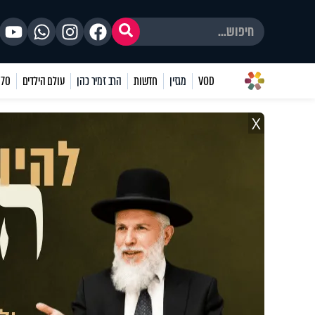
VOD
מגזין
חדשות
הרב זמיר כהן
עולם הילדים
70 שאלות
X