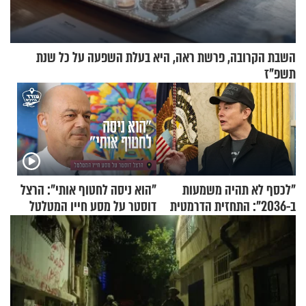
השבת הקרובה, פרשת ראה, היא בעלת השפעה על כל שנת
תשפ"ז
"לכסף לא תהיה משמעות
"הוא ניסה לחטוף אותי": הרצל
ב-2036": התחזית הדרמטית
דוסטר על מסע חייו המטלטל
של אילון מאסק על עתיד
הכלכלה