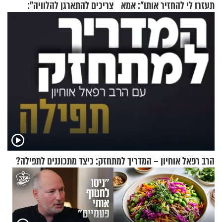
תעזרו לי להחזיר אותו": אמא
צריכים להתארגן להלוויה":
של יובל בן ה-4 בריאיון דומע
זוגיות במבחן, הפעם עם מרים
וגד דנינו
הרב רפאל אוחיון – המדריך למתחזק: כיצד מתכוננים לתפילה?