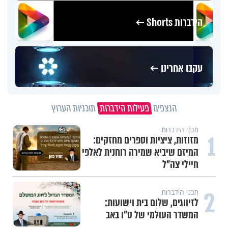
הידברות Shorts ←
עקבו אחרינו ←
הנצפים
פעילות הידברות
תוכניות הערוץ
תכני הידברות
1
מזוזות, ציציות וספרים מחזקים:
המיזם שיביא שמירה רוחנית לאלפי
חיילי צה"ל
2
תכני הידברות
לזיווגים, שלום בית וישועות:
המשדר העולמי של ט"ו באב