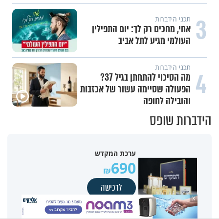
3
תכני הידברות
אחי, מחכים רק לך: יום התפילין
העולמי מגיע לתל אביב
תכני הידברות
4
מה הסיכוי להתחתן בגיל 37?
הפעולה שסיימה עשור של אכזבות
והובילה לחופה
הידברות שופס
ערכת המקדש
690
לרכישה
X