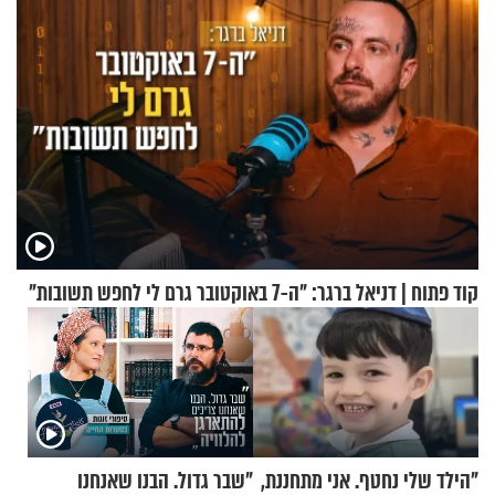
קוד פתוח | דניאל ברגר: "ה-7 באוקטובר גרם לי לחפש תשובות"
"הילד שלי נחטף. אני מתחננת,
"שבר גדול. הבנו שאנחנו