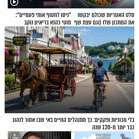
סלט האטריות שכולם יבקשו
"ניסו לחטוף אותי פעמיים":
את המתכון שלו (וגם עצת שף
מוטי כהנא בריאיון נוקב
להגשת הרוטב)
בלי מכוניות ופקקים: כך מתנהלים החיים באי שבו אסור לנהוג
כבר יותר מ-120 שנה