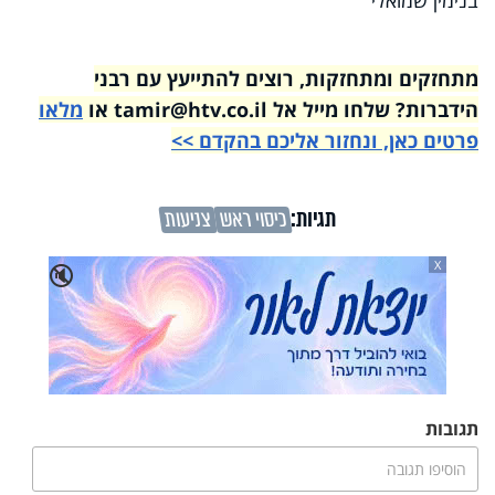
בנימין שמואלי
מתחזקים ומתחזקות, רוצים להתייעץ עם רבני
הידברות? שלחו מייל אל tamir@htv.co.il או
מלאו
פרטים כאן, ונחזור אליכם בהקדם >>
תגיות:
כיסוי ראש
צניעות
X
🔇
תגובות
הוסיפו תגובה