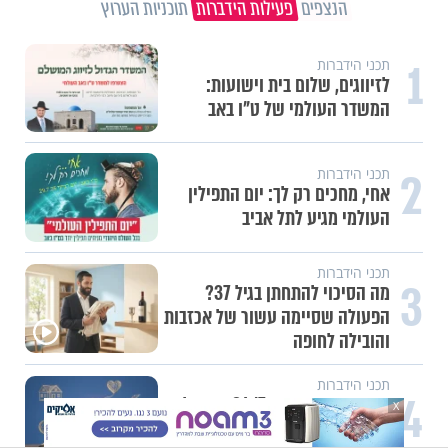
הנצפים
פעילות הידברות
תוכניות הערוץ
1
תכני הידברות
לזיווגים, שלום בית וישועות:
המשדר העולמי של ט"ו באב
2
תכני הידברות
אחי, מחכים רק לך: יום התפילין
העולמי מגיע לתל אביב
תכני הידברות
3
מה הסיכוי להתחתן בגיל 37?
הפעולה שסיימה עשור של אכזבות
והובילה לחופה
תכני הידברות
4
איך חושבים יהדות 24/7, ומקבלים
X
משמעות חדשה בברכה של היום