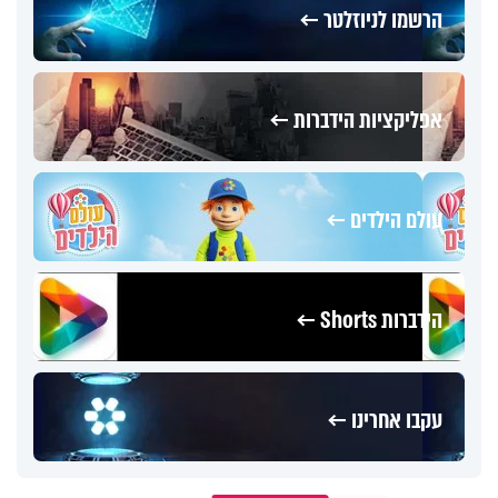
הרשמו לניוזלטר ←
אפליקציות הידברות ←
עולם הילדים ←
הידברות Shorts ←
עקבו אחרינו ←