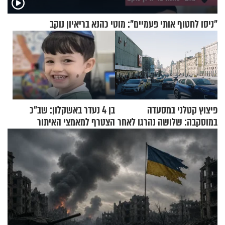
"ניסו לחטוף אותי פעמיים": מוטי כהנא בריאיון נוקב
פיצוץ קטלני במסעדה
בן 4 נעדר באשקלון: שב"כ
במוסקבה: שלושה נהרגו לאחר
הצטרף למאמצי האיתור
שמטען שנשאה אישה התפוצץ