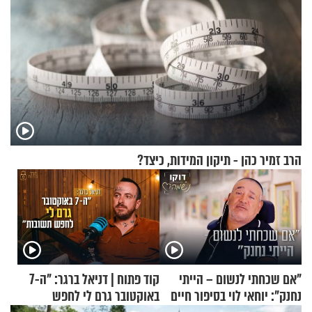
הרב זמיר כהן - תיקון המידות, כיצד?
"אם שכחתי לנשום – הייתי
קוד פתוח | דניאל ברגר: "ה-7
נחנק": יוחאי לוי בסיפור חיים
באוקטובר גרם לי לחפש