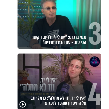
3
ננסי ברנדס: "יש לי 4 ילדים. הקשר
הכי טוב - עם הבת החרדית"
4
"אין לי יד, וזו לא מחלה": כרמל יוגב
פגיעה
על החיסרון שהפך לגעגוע
מכילי