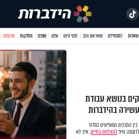
למתחילים
שאל את הרב
זמני היום
עלון
שופס
מחלקות
תרומות
ים בנושא עבודת
עשירה בהידברות
 בין התכנים המופיעים במדור
דוגמה: טיפ
להצלחה בחיים,
איך לא