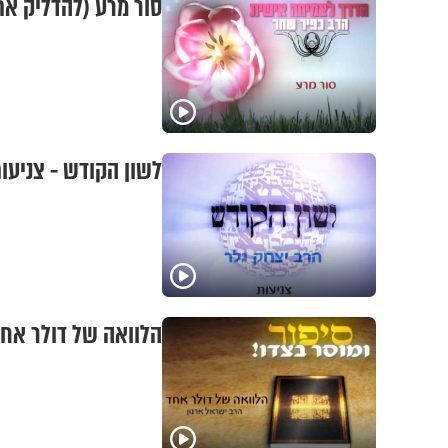
סור מרע (להדליק את
לשון הקודש - צניעו
הלוואה של דולר אח