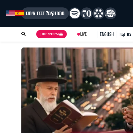
מתחזקים? דברו איתנו
צור קשר
ENGLISH
LIVE
הצטרפו למועדון