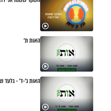
השקר ששמו אני רוצ
האות ת'
האות ג'-ד' - גלעד 