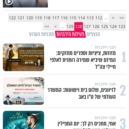
122
121
120
119
118
117
116
115
114
113
112
...
<
<<
>>
>
...
129
128
127
126
125
124
123
הנצפים
פעילות הידברות
תוכניות הערוץ
תכני הידברות
1
מזוזות, ציציות וספרים מחזקים:
המיזם שיביא שמירה רוחנית לאלפי
חיילי צה"ל
2
תכני הידברות
לזיווגים, שלום בית וישועות: המשדר
העולמי של ט"ו באב
3
תכני הידברות
אחי, מחכים רק לך: יום התפילין