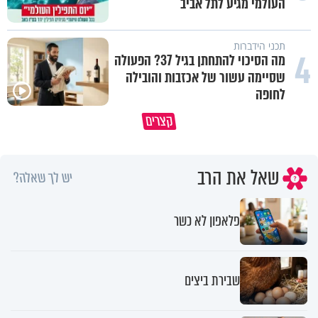
העולמי מגיע לתל אביב
תכני הידברות
4
מה הסיכוי להתחתן בגיל 37? הפעולה
שסיימה עשור של אכזבות והובילה
לחופה
תהיו אהרון הכהן - תשכינו שלום
כל קושי שחווית היה ניסיון לרומ
קצרים
ותרדפו שלום
אותך
שאל את הרב
יש לך שאלה?
פלאפון לא כשר
שבירת ביצים