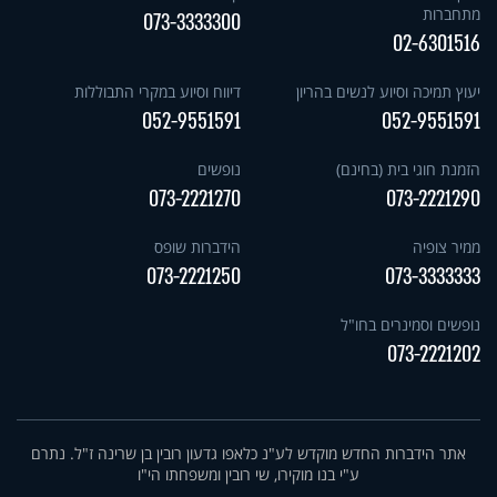
מתחברות
073-3333300
02-6301516
יעוץ תמיכה וסיוע לנשים בהריון
דיווח וסיוע במקרי התבוללות
052-9551591
052-9551591
הזמנת חוגי בית (בחינם)
נופשים
073-2221270
073-2221290
ממיר צופיה
הידברות שופס
073-2221250
073-3333333
נופשים וסמינרים בחו"ל
073-2221202
אתר הידברות החדש מוקדש לע"נ כלאפו גדעון רובין בן שרינה ז"ל. נתרם
ע"י בנו מוקירו, שי רובין ומשפחתו הי"ו