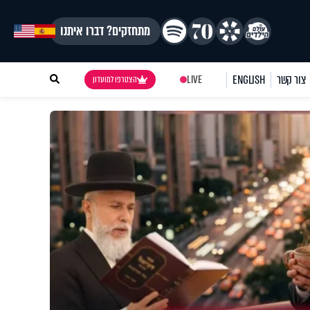
מתחזקים? דברו איתנו
צור קשר
ENGLISH
LIVE
הצטרפו למועדון