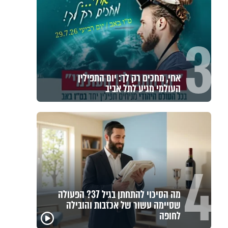
3
אחי, מחכים רק לך: יום התפילין
העולמי מגיע לתל אביב
4
מה הסיכוי להתחתן בגיל 37? הפעולה
שסיימה עשור של אכזבות והובילה
קרה בערד נס מסוג אחר!
פגיעה עצמית וחרדות – איך
לחופה
הרב שניאור אשכנזי במסר
מכילים את זה? זוגיות