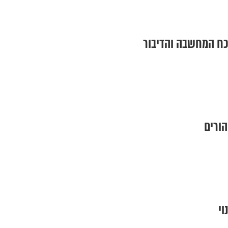
 כח המחשבה והדיבור
הורים
וי