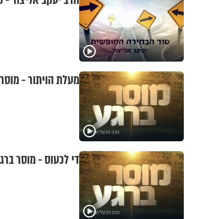
הרב יעקב אליצור - 
מעלת הויתור - מוסר
די לכעוס - מוסר ברג