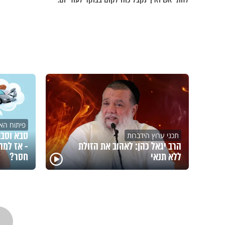
פיתוח האי
סבא וסבת
תכני ערוץ הידברות
הרב יגאל כהן: לאהוב את הזולת
- אז למה
ללא תנאי
חסר?