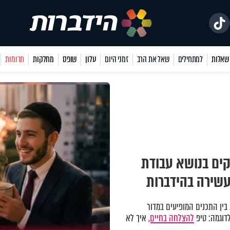
למתחילים
שאל את הרב
זמני היום
עלון
שופס
מחלקות
תרומות
ים בנושא עבודת
עשירה בהידברות
 בין התכנים המופיעים במדור
דוגמה: טיפ
להצלחה בחיים,
איך לא