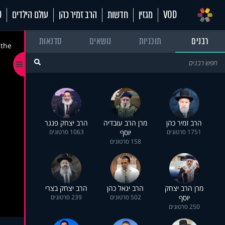
VOD
מגזין
חדשות
הרב זמיר כהן
עולם הילדים
70
רבנים
תוכניות
נושאים
סדנאות
 the
הרב זמיר כהן
מרן הרב עובדיה
הרב יצחק פנגר
1751 סרטונים
יוסף
1063 סרטונים
158 סרטונים
מרן הרב יצחק
הרב יגאל כהן
הרב יצחק בצרי
יוסף
502 סרטונים
239 סרטונים
250 סרטונים