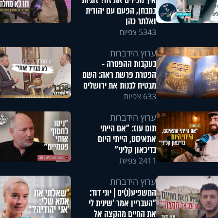
איך מכילים את זה? זוגיות
במבחן, הפעם עם יהודית
ואלתר כהן
5343 צפיות
ערוץ הידברות
בעקבות ההפטרה -
הפטרת פרשת ראה: השם
מבטיח לבנות את ירושלים
633 צפיות
ערוץ הידברות
תום עוז: "אם הייתי
אתאיסט, הייתי היום
בדיכאון קליני"
2411 צפיות
ערוץ הידברות
המשפיע(נ)ים | יוני דוד:
"העבריין אמר 'שינית לי
את החיים מהקצה אל