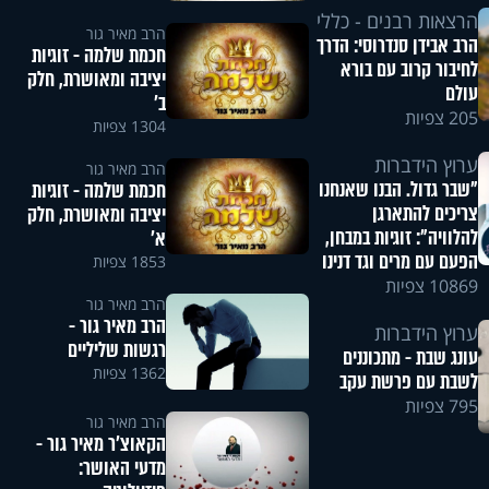
הרצאות רבנים - כללי
הרב מאיר גור
הרב אבידן סנדרוסי: הדרך
חכמת שלמה - זוגיות
לחיבור קרוב עם בורא
יציבה ומאושרת, חלק
עולם
ב’
205 צפיות
1304 צפיות
ערוץ הידברות
הרב מאיר גור
"שבר גדול. הבנו שאנחנו
חכמת שלמה - זוגיות
צריכים להתארגן
יציבה ומאושרת, חלק
להלוויה": זוגיות במבחן,
א’
הפעם עם מרים וגד דנינו
1853 צפיות
10869 צפיות
הרב מאיר גור
הרב מאיר גור -
ערוץ הידברות
רגשות שליליים
עונג שבת - מתכוננים
1362 צפיות
לשבת עם פרשת עקב
795 צפיות
הרב מאיר גור
הקאוצ'ר מאיר גור -
מדעי האושר: