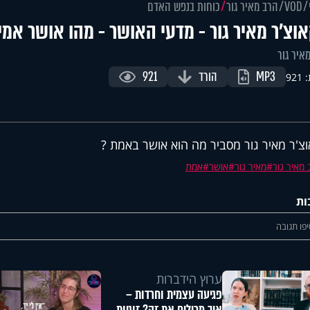
VOD
הרב מאיר גור
כוחות בנפש האדם
וצ'ר מאיר גור - מדעי האושר - מהו אושר אמי
איר גור
MP3
הורד
921
92
צ'ר מאיר גור מסביר מה הוא אושר באמת ?
מאיר גור
מאיר גור
אושר
אמת
ות
פו תגובה
ערוץ הידברות
פגיעה עצמית וחרדות –