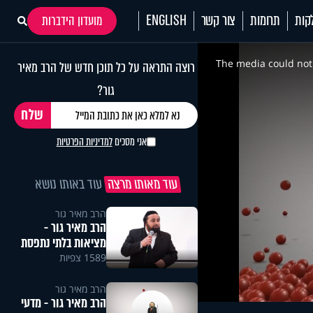
קות
תרומות
צור קשר
ENGLISH
מועדון הידברות
This
is
a
The media could not 
רוצה התראה על כל תוכן חדש של הרב מאיר
modal
window.
גור?
אני מסכים
למדיניות הפרטיות
עוד מאותו מרצה
עוד באותו נושא
הרב מאיר גור
הרב מאיר גור -
מציאות בלתי נתפסת
1589 צפיות
הרב מאיר גור
הרב מאיר גור - מדעי