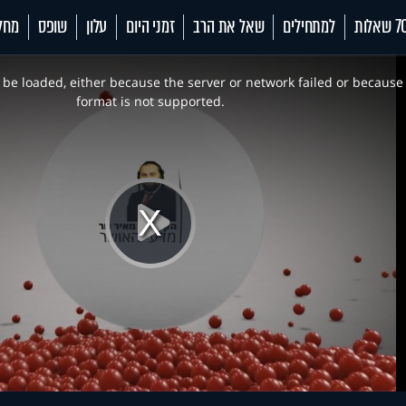
 שאלות
למתחילים
שאל את הרב
זמני היום
עלון
שופס
מחל
be loaded, either because the server or network failed or because
format is not supported.
Play
Video