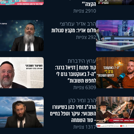
הקצה'"
2910 צפיות
הרב אדיר עמרוצי
חלום אדיר: מקבץ סגולות
292 צפיות
ערוץ הידברות
קוד פתוח | דניאל ברגר:
"ה-7 באוקטובר גרם לי
לחפש תשובות"
6309 צפיות
הרב זמיר כהן
הרה"ג זמיר כהן בשיעורו
השבועי: עיקר וטפל בחיים
- סוד השמחה
1317 צפיות