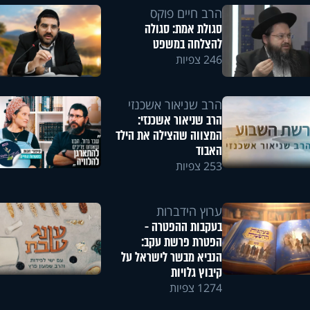
הרב חיים פוקס
סגולת אמת: סגולה
להצלחה במשפט
246 צפיות
הרב שניאור אשכנזי
הרב שניאור אשכנזי:
המצווה שהצילה את הילד
האבוד
253 צפיות
ערוץ הידברות
בעקבות ההפטרה -
הפטרת פרשת עקב:
הנביא מבשר לישראל על
קיבוץ גלויות
1274 צפיות