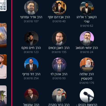
הקאוצ`ר אליהו
הרב אברהם יוסף
הרב אדיר עמרוצי
שירי
40 סרטונים
107 סרטונים
62 סרטונים
הרב יוחאי חנסאב
הרב ראובן זכאים
הרב חיים פוקס
24 סרטונים
195 סרטונים
123 סרטונים
הרב שלמה
הרב אהרן לוי
הרב דוד פריוף
לוינשטיין
93 סרטונים
254 סרטונים
176 סרטונים
הרצאות רבנים -
הרב ברוך בוקרה
הרב עמנואל