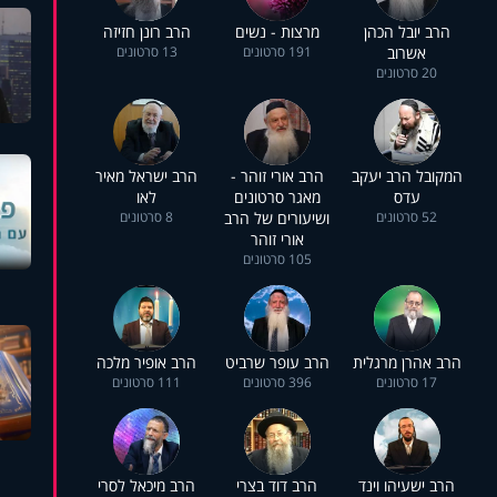
הרב יובל הכהן
מרצות - נשים
הרב רונן חזיזה
אשרוב
191 סרטונים
13 סרטונים
20 סרטונים
המקובל הרב יעקב
הרב אורי זוהר -
הרב ישראל מאיר
עדס
מאגר סרטונים
לאו
52 סרטונים
ושיעורים של הרב
8 סרטונים
אורי זוהר
105 סרטונים
הרב אהרן מרגלית
הרב עופר שרביט
הרב אופיר מלכה
17 סרטונים
396 סרטונים
111 סרטונים
הרב ישעיהו וינד
הרב דוד בצרי
הרב מיכאל לסרי