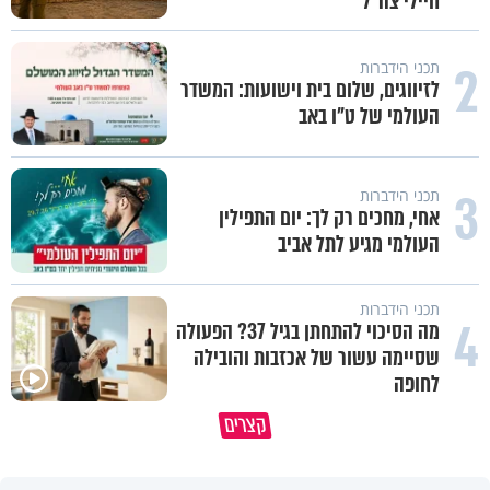
חיילי צה"ל
2
תכני הידברות
לזיווגים, שלום בית וישועות: המשדר
העולמי של ט"ו באב
3
תכני הידברות
אחי, מחכים רק לך: יום התפילין
העולמי מגיע לתל אביב
תכני הידברות
4
מה הסיכוי להתחתן בגיל 37? הפעולה
שסיימה עשור של אכזבות והובילה
לחופה
קצרים
מדוע האמונה נמשלה למלח?
גם ׳הרע׳ זה הרחמים של בורא ע