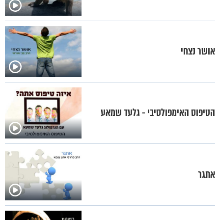
אושר נצחי
הטיפוס האימפולסיבי - גלעד שמאע
אתגר