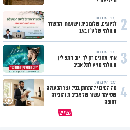
חיילי צה"ל
2
תכני הידברות
לזיווגים, שלום בית וישועות: המשדר
העולמי של ט"ו באב
3
תכני הידברות
אחי, מחכים רק לך: יום התפילין
העולמי מגיע לתל אביב
תכני הידברות
4
מה הסיכוי להתחתן בגיל 37? הפעולה
שסיימה עשור של אכזבות והובילה
לחופה
קצרים
מדוע האמונה נמשלה למלח?
גם ׳הרע׳ זה הרחמים של בורא ע