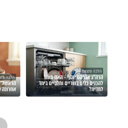
הלכה ומצוות
הרה"ג אברהם יוסף - האם מותר
הלכה ומצו
להכניס כלים בשריים וחלביים ביחד
הראשל"צ 
למדיח?
אחרונה 