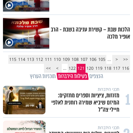
הלכות שבת – קשירת עניבה בשבת - הרב
אופיר מלכה
115
114
113
112
111
110
109
108
107
106
105
...
<
<<
>>
>
...
122
121
120
119
118
117
116
הנצפים
פעילות הידברות
תוכניות הערוץ
תכני הידברות
1
מזוזות, ציציות וספרים מחזקים:
המיזם שיביא שמירה רוחנית לאלפי
חיילי צה"ל
תכני הידברות