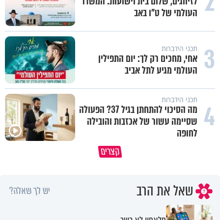
2
לזיווגים, שלום בית וישועות: המשדר
העולמי של ט"ו באב
3
תכני הידברות
אחי, מחכים רק לך: יום התפילין
העולמי מגיע לתל אביב
תכני הידברות
4
מה הסיכוי להתחתן בגיל 37? הפעולה
שסיימה עשור של אכזבות והובילה
לחופה
באיזה ארץ לומדים יותר גמרא בדרום
קצרים
קוריאה או בישראל?
כל מה שנשבר יכול להיבנות מחד
שאל את הרב
יש לך שאלה?