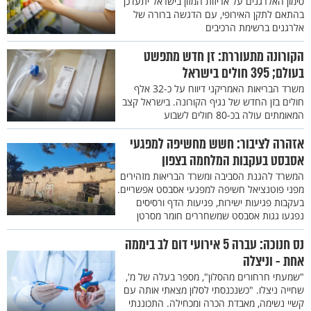
סימון האלרגנים על אריזות המזון בישראל יתעדכן
בהתאם לתקן האירופי, עם הדגשה ברורה של
אלרגנים ברשימת הרכיבים
הקורונה מתעוררת: זן חדש מתפשט
בעולם; 395 חולים בישראל
משרד הבריאות האמריקני דיווח על כ-32 אלף
חולים בזן החדש של נגיף הקורונה. בישראל קצב
המאומתים עולה בכ-80 חולים לשבוע
אזהרה לציבור: חשש מחשיפה למפגעי
אסבסט בעקבות המלחמה בצפון
המשרד להגנת הסביבה ומשרד הבריאות מזהירים
מפני פוטנציאל חשיפה למפגעי אסבסט אפשריים.
בעקבות פגיעות ישירות, פגיעות הדף ורסיסים
נפגעו גגות אסבסט שמשחררים חומר מסרטן
נס חנוכה: עברה 5 אירועי דום לב ביממה
אחת - וניצלה
"שמעתי חרחורים מהסלון", מספר בעלה של מ',
שחייה ניצלו. "כשנכנסתי לסלון מצאתי אותה עם
קשיי נשימה, מאבדת הכרה ומכחילה. התכוננתי