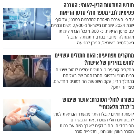
חודש המודעות הבין-לאומי: הערכה
פסימית לגבי מספר חולי סרטן הריאות
על פי הערכת האגודה למלחמה בסרטן, עד סוף
שנת 2024 יאובחנו בישראל כ-2,900 נשים וגברים
עם סרטן הריאות. כ- 1,800 ככל הנראה ימותו
מהמחלה. מדובר בגורם התמותה המוביל
באוכלוסייה בישראל, הניתן למניעה
מחקרים מפתיעים: האם חתולים עשויים
לחוש בהיריון של אישה?
מחקרים קובעים כי חתולים יכולים לזהות שינויים
בריח הגוף ובדפוסי ההתנהגות של בעליהם
במהלך הריון, עקב השפעות ההורמונים החדשים.
כיצד זה ייתכן?
בשורה לחולי הסוכרת: אושר שימוש
ב"לבלב מלאכותי"
קופות החולים קיבלו היתר ממשרד הבריאות לממן
למבוטחים חולי הסוכרת את המכשירים
ההיברידיים. הם בודקים לאורך היום את רמות
הסוכר באופן אוטומטי, ומזליפים סוכר