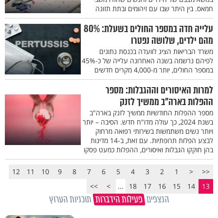
חמאס. בין היתר שבו עם זיהומים ובתת תזונה
עלייה חדה במספר החולים בשעלת: 80%
מהם ילדים, שלושה נפטרו
משרד הבריאות הציג לוועדה בכנסת נתונים
לפיהם נרשמה בשנה האחרונה עלייה של כ-45%
במספר החולים, יותר מ-4,000 מקרים חדשים
למרות האיסורים וההגבלות: מספר
ההפלות בארה"ב ממשיך לזנק
מספר ההפלות החודשיות ממשיך לזנק בארה"ב
בשנת 2024, כך עולה מדו"ח חדש. הסיבה – יותר
ויותר נשים משתמשות בשירותי רפואה מרחוק
לבצע הפלות תרופתיות. עם זאת, ב-14 מדינות
בהן חוקקו הגבלות ואיסורים, ההפלות כמעט פסקו
12
11
10
9
8
7
6
5
4
3
2
1
<
<<
>>
>
...
18
17
16
15
14
13
הנצפים
פעילות הידברות
תוכניות הערוץ