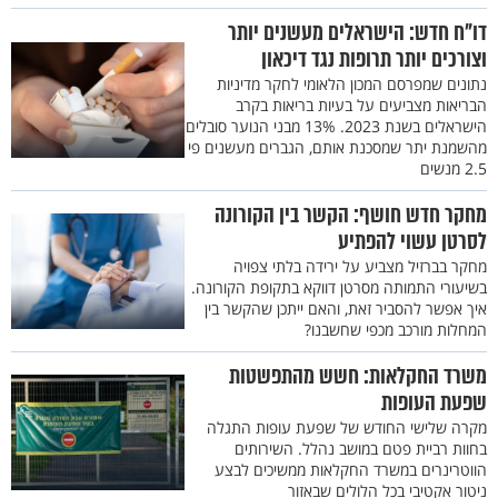
דו"ח חדש: הישראלים מעשנים יותר
וצורכים יותר תרופות נגד דיכאון
נתונים שמפרסם המכון הלאומי לחקר מדיניות
הבריאות מצביעים על בעיות בריאות בקרב
הישראלים בשנת 2023. 13% מבני הנוער סובלים
מהשמנת יתר שמסכנת אותם, הגברים מעשנים פי
2.5 מנשים
מחקר חדש חושף: הקשר בין הקורונה
לסרטן עשוי להפתיע
מחקר בברזיל מצביע על ירידה בלתי צפויה
בשיעורי התמותה מסרטן דווקא בתקופת הקורונה.
איך אפשר להסביר זאת, והאם ייתכן שהקשר בין
המחלות מורכב מכפי שחשבנו?
משרד החקלאות: חשש מהתפשטות
שפעת העופות
מקרה שלישי החודש של שפעת עופות התגלה
בחוות רביית פטם במושב נהלל. השירותים
הווטרינרים במשרד החקלאות ממשיכים לבצע
ניטור אקטיבי בכל הלולים שבאזור