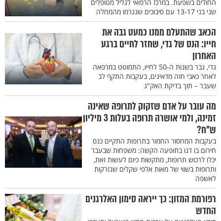
החולים בשפעת. במרכז הרפואי לגליל מטופלים
שני בני 13-17 עם סיבוכים שנגרמו מהמחלה
הכאב שהתעלם ממנו כמעט גבה את
חייו: הנס של גדי, שחזר לחיים ברגע
האחרון
גדי, גבר בשנות ה-50 לחייו, התמוטט במרפאה
לאחר כאבי חזה מדאיגים, בעקבות התקף לב
שעבר – תוך בדיקת האק"ג
מה עובר על אדם שזקוק לתרופה שאינה
זמינה, ולמי אושרה תרופה בעלות 3 מיליון
ש"ח?
בעקבות המחסור החמור בתרופות התקיים כנס
חירום בו דנו בתופעה הקשה: משפחות שבעבר
יכלו לרכוש תרופות, מתקשות כיום לעשות זאת,
ותרופות בשווי של מאות אלפי שקלים שנזרקות
לאשפה
רפורמת המזון: כך ייראה סימון האלרגנים
החדש