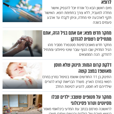
לרופא
מיום ראשון הבא כל אזרח יוכל להנפיק אישור
מחלה למעביד, ללא צורך בחתימת רופא. האישור
תקף לארבעה ימי מחלה, וניתן לקבלו עד ארבע
פעמים בשנה
מחקר חדש מצא: אם אתם בגיל הזה, אתם
מתחילים רשמית להזדקן
מחקר חדש מאוניברסיטת סטנפורד מסביר מהו
הגיל המדויק שבו הגוף עובר שינוי פיזיולוגי ומתחיל
להזדקן. הנה הממצאים
דלקת קרום המוח: תינוק שלא חוסן
מאושפז במצב קשה
התינוק בן 11 החודשים אושפז בטיפול נמרץ במרכז
רפואי במרכז הארץ. משרד הבריאות קורא להורים
שילדיהם לא חוסנו, להגיע לטיפות החלב
מחקר על חטופים ששבו: ילדים סבלו
מסיוטים וטרור פסיכולוגי
לראשונה פורסם בכתב עת המדעי בינלאומי מאמר
בנושא מצבם של הילדים והנשים שחזרו משבי