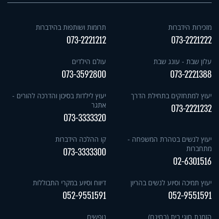
מזכירות הידברות
תרומות ושותפות בהידברות
073-2221212
073-2221222
עלון שבת - עונג שבת
עולם הילדים
073-3592800
073-2221388
יעוץ למתחזקים בתחילת הדרך
יעוץ לילדות בסיכון והדרכה להורים -
אתגר
073-2221232
073-3333320
יעוץ לנשים בטהרת המשפחה -
קו ההלכה הידברות
מתחברות
073-3333300
02-6301516
יעוץ תמיכה וסיוע לנשים בהריון
דיווח וסיוע במקרי התבוללות
052-9551591
052-9551591
הזמנת חוגי בית (בחינם)
נופשים