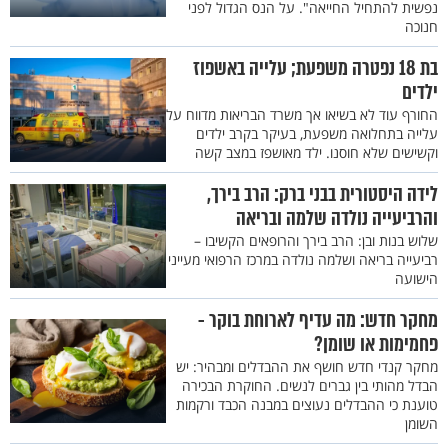
נפשית להתחיל החייאה". על הנס הגדול לפני
חנוכה
בת 18 נפטרה משפעת; עלייה באשפוז
ילדים
החורף עוד לא בשיאו אך משרד הבריאות מדווח על
עלייה בתחלואה משפעת, בעיקר בקרב ילדים
וקשישים שלא חוסנו. ילד מאושפז במצב קשה
לידה היסטורית בבני ברק: הרב בירך,
והרביעייה נולדה שלמה ובריאה
שלוש בנות ובן: הרב בירך והרופאים הקשיבו –
רביעייה בריאה ושלמה נולדה במרכז הרפואי מעייני
הישועה
מחקר חדש: מה עדיף לארוחת בוקר -
פחמימות או שומן?
מחקר קנדי חדש חושף את ההבדלים ומבהיר: יש
הבדל מהותי בין גברים לנשים. החוקרת הבכירה
טוענת כי ההבדלים נעוצים במבנה הכבד ורקמות
השומן