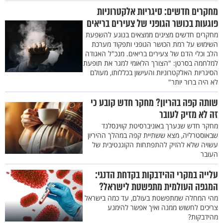
מחקרים חדשים: סיגריות אלקטרוניות
פוגעות בכושר הגופני של צעירים בריאים
מחקרים חדשים מציגים ממצאים בנוגע להשפעת
השימוש על רמת הכושר הגופני ותפקוד מערכת
הלב וכלי הדם של צעירים בריאים. מנכ"ל האגודה
למלחמה בסרטן: "הצורך הלאומי למגר את תופעת
הסיגריות האלקטרוניות והעישון בכללותו, מעולם
לא היה ברור יותר"
שותה קפה בהריון? מחקר חדש קובע כי
זה לא מזיק לעובר
מחקר חדש שנערך באוניברסיטת קווינסלנד
שבאוסטרליה, מצא ששתיית קפה במהלך ההיריון
עשויה שלא להזיק להתפתחות הקוגנטיבית של
העובר
עלייה במקרי ההידבקות בקדחת הדנגי:
המגפה העולמית מתפשטת לישראל?
מהי המחלה שמתפשטת בעולם, עד כמה בישראל
צריכים לחשוש ממנה ואיך אפשר להימנע
מהידבקות?