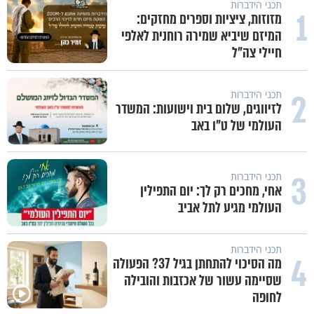
תכני הידברות
1
מזוזות, ציציות וספרים מחזקים:
המיזם שיביא שמירה רוחנית לאלפי
חיילי צה"ל
2
תכני הידברות
לזיווגים, שלום בית וישועות: המשדר
העולמי של ט"ו באב
3
תכני הידברות
אחי, מחכים רק לך: יום התפילין
העולמי מגיע לתל אביב
תכני הידברות
4
מה הסיכוי להתחתן בגיל 37? הפעולה
שסיימה עשור של אכזבות והובילה
לחופה