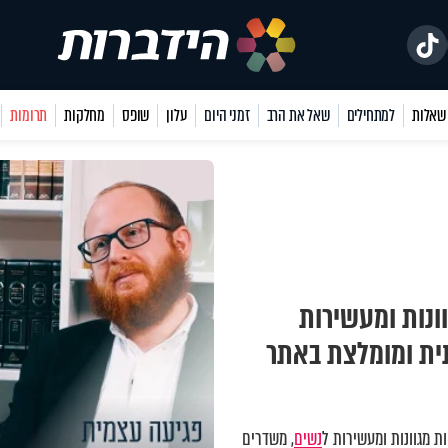
למתחילים
שאל את הרב
זמני היום
עלון
שופס
מחלקות
תרומות
ונות ומעשירות
תית ומומלצת באתר
 מגוונות ומעשירות ל
נשים
, משדרים