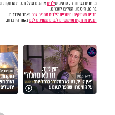
מיוחדים בשידור חי, סרטים ש
ילדים
אוהבים ושלל תכניות מרתקות ומק
בחינם. היכנסו, והמליצו לחברים.
תכנים מעסיקים וחינוכיים לילדים מחכים לכם
באתר הידברות.
תכנים מרתקים ושימושיים לנשים ממתינים לכם
באתר הידברות.
תכניות יל
בעקבות 
וידיאו מגזין
"אין לי יד, וזו לא מחלה": כרמל יוגב
ראה: השם
על החיסרון שהפך לגעגוע
ירושלים