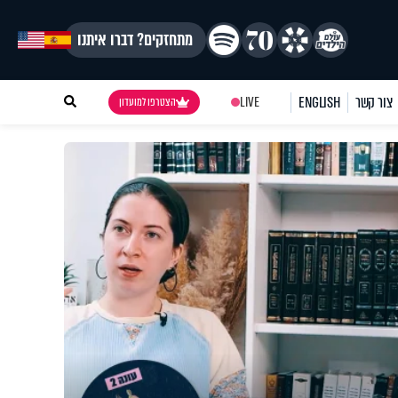
מתחזקים? דברו איתנו
צור קשר
ENGLISH
LIVE
הצטרפו למועדון