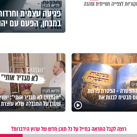
וריות לצפייה חווייתית ומהנה
וידיאו מגזין
פגיעה עצמית וחרדות 
במבחן, הפעם עם יהו
דים
ההפטרה - הפטרת פרשת
וידיאו מגזין
 מבטיח לבנות את
"הגמגום לא מגדיר אותי": ישר
שטרן על המגבלה שלא עוצרת א
רוצה לקבל התראה במייל על כל תוכן חדש של ערוץ הידברות?