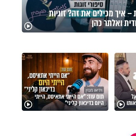
– איך מכילים את זה? זוגיות
דית ואלתר כהן
וידיאו מגזין
אל
תום עוז: "אם הייתי אתאיסט, הייתי
ותו
היום בדיכאון קליני"