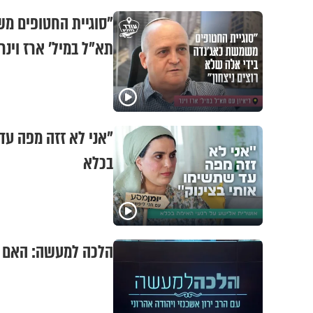
"סוגיית החטופים מש
תא"ל במיל' ארז וינר
"אני לא זזה מפה עד
בכלא
הלכה למעשה: האם מ