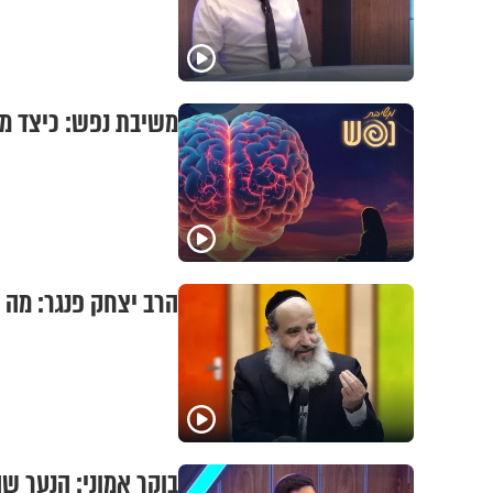
משיבת נפש: כיצד מת
הרב יצחק פנגר: מה 
בוקר אמוני: הנער ש