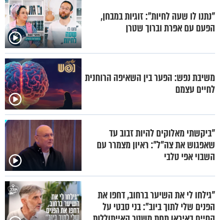
"נתנו לו שעה לחיות": זוגיות במבחן,
הפעם עם אפרת וברוך שטרן
משיבת נפש: הפער בין השאיפה הרוחנית
לחיים עצמם
"ביקשתי מאלוקים להיות זבוב עד
שאפגוש את צה"ל": ראיון מצמרר עם
השבוי אפי טלבי
"גילחו לי את השיער ברחוב, דחפו את
הפנים שלי לתוך ביוב": בני סבטי על
החיים באיראן תחת משטר האייתוללות