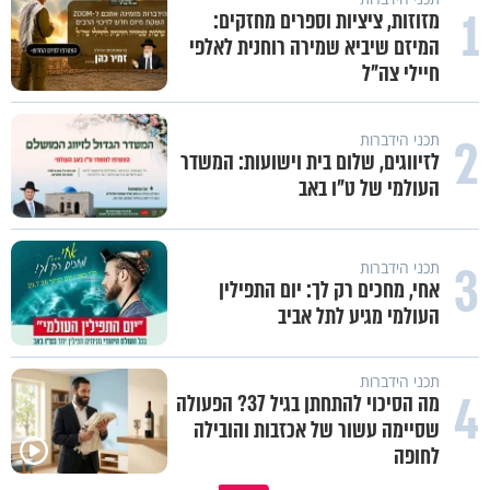
1
מזוזות, ציציות וספרים מחזקים:
המיזם שיביא שמירה רוחנית לאלפי
חיילי צה"ל
2
תכני הידברות
לזיווגים, שלום בית וישועות: המשדר
העולמי של ט"ו באב
3
תכני הידברות
אחי, מחכים רק לך: יום התפילין
העולמי מגיע לתל אביב
תכני הידברות
4
מה הסיכוי להתחתן בגיל 37? הפעולה
שסיימה עשור של אכזבות והובילה
לחופה