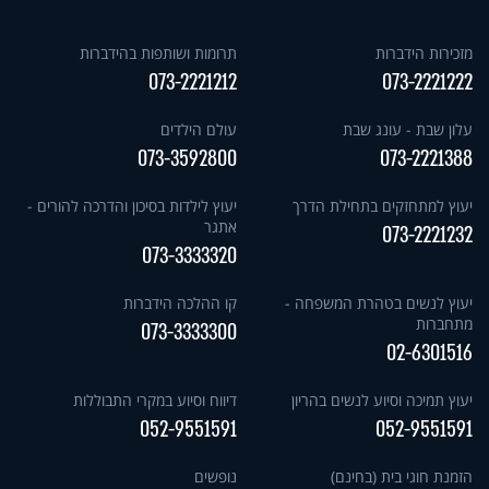
מזכירות הידברות
תרומות ושותפות בהידברות
073-2221212
073-2221222
עלון שבת - עונג שבת
עולם הילדים
073-3592800
073-2221388
יעוץ למתחזקים בתחילת הדרך
יעוץ לילדות בסיכון והדרכה להורים -
אתגר
073-2221232
073-3333320
יעוץ לנשים בטהרת המשפחה -
קו ההלכה הידברות
מתחברות
073-3333300
02-6301516
יעוץ תמיכה וסיוע לנשים בהריון
דיווח וסיוע במקרי התבוללות
052-9551591
052-9551591
הזמנת חוגי בית (בחינם)
נופשים