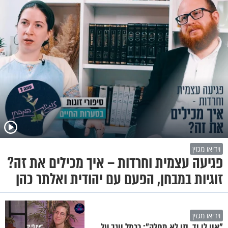
וידיאו מגזין
פגיעה עצמית וחרדות – איך מכילים את זה?
זוגיות במבחן, הפעם עם יהודית ואלתר כהן
וידיאו מגזין
"אין לי יד, וזו לא מחלה": כרמל יוגב על