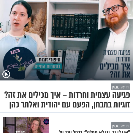
וידיאו מגזין
פגיעה עצמית וחרדות – איך מכילים את זה?
זוגיות במבחן, הפעם עם יהודית ואלתר כהן
וידיאו מגזין
"אין לי יד, וזו לא מחלה": כרמל יוגב על