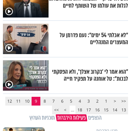
לגלות את עולמו של השותף לחיים
"לא אכלתי 54 ימים": נעם פדרמן על
המעצרים המנהליים
"הוא אמר לי 'בקרוב אצלך', ולא הפסקתי
לבכות": טל אוחנה על תפקיד חייה
12
11
10
9
8
7
6
5
4
3
2
1
<
<<
>>
>
...
18
17
16
15
14
13
הנצפים
פעילות הידברות
תוכניות הערוץ
תכני הידברות