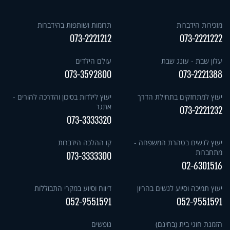
מזכירות הידברות
תרומות ושותפות בהידברות
073-2221212
073-2221222
עלון שבת - עונג שבת
עולם הילדים
073-3592800
073-2221388
יעוץ למתחזקים בתחילת הדרך
יעוץ לילדות בסיכון והדרכה להורים -
אתגר
073-2221232
073-3333320
יעוץ לנשים בטהרת המשפחה -
קו ההלכה הידברות
מתחברות
073-3333300
02-6301516
יעוץ תמיכה וסיוע לנשים בהריון
דיווח וסיוע במקרי התבוללות
052-9551591
052-9551591
הזמנת חוגי בית (בחינם)
נופשים