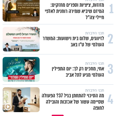
1
מזוזות, ציציות וספרים מחזקים:
המיזם שיביא שמירה רוחנית לאלפי
חיילי צה"ל
2
תכני הידברות
לזיווגים, שלום בית וישועות: המשדר
העולמי של ט"ו באב
3
תכני הידברות
אחי, מחכים רק לך: יום התפילין
העולמי מגיע לתל אביב
תכני הידברות
4
מה הסיכוי להתחתן בגיל 37? הפעולה
שסיימה עשור של אכזבות והובילה
לחופה
תהיו אהרון הכהן - תשכינו שלום
כל קושי שחווית היה ניסיון לרומ