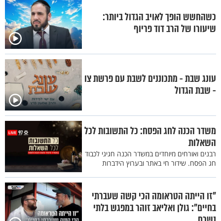
כשהחשש הופך לאויב הגדול ביותר:
שיעורו של הרב דוד פריוף
עונג שבת - מתכוננים לשבת עם פרשת צו
- שבת הגדול
משדר הכנה לחג הפסח: כל התשובות לכל
השאלות
רבנים ואורחים מיוחדים במשדר הכנה חגיגי לכבוד
חג הפסח. שידור חי באתר ובערוץ הידברות
"זו הייתה הטראומה הכי קשה שעברתי
בחיים": גולן ואליאב זוהר במפגש בלתי
נשכח