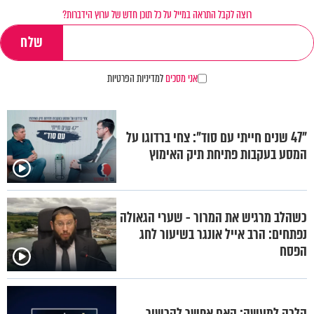
רוצה לקבל התראה במייל על כל תוכן חדש של ערוץ הידברות?
אני מסכים
למדיניות הפרטיות
"47 שנים חייתי עם סוד": צחי ברדוגו על
המסע בעקבות פתיחת תיק האימוץ
כשהלב מרגיש את המרור - שערי הגאולה
נפתחים: הרב אייל אונגר בשיעור לחג
הפסח
הלכה למעשה: האם אפשר להכשיר