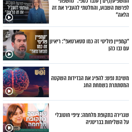
המשפיע(נ)ים | ענבר כספי: "נחשפתי
לפרשת השבוע, והחלטתי להעביר את זה
הלאה"
"קמפיין פוליטי זה כמו סטארטאפ": ריאיון
עם נבו כהן
משיבת נפש: להפיג את הבדידות השקטה
המסתתרת בשמחת החג
שגרירה בתקופת מלחמה: ציפי חוטובלי
על השליחות בבריטניה