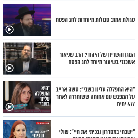
סגולת אמת: סגולות מיוחדות לחג הפסח
המגן והשריון של היהודי: הרב שניאור
אשכנזי בשיעור מיוחד לחג הפסח
"היא התפללה עלינו בשבי": סשה ארייב
על המפגש עם אחותה ששוחררה לאחר
477 ימים
"ישבתי במסדרון ובכיתי את חיי": שולי