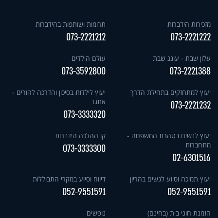
מזכירות הידברות
תרומות ושותפות בהידברות
073-2221212
073-2221222
עלון שבת - עונג שבת
עולם הילדים
073-3592800
073-2221388
יעוץ למתחזקים בתחילת הדרך
יעוץ לילדות בסיכון והדרכה להורים -
אתגר
073-2221232
073-3333320
יעוץ לנשים בטהרת המשפחה -
קו ההלכה הידברות
מתחברות
073-3333300
02-6301516
יעוץ תמיכה וסיוע לנשים בהריון
דיווח וסיוע במקרי התבוללות
052-9551591
052-9551591
הזמנת חוגי בית (בחינם)
נופשים