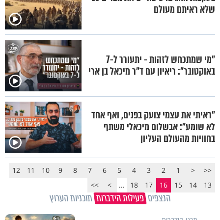
שלא ראיתם מעולם
"מי שמתכחש לזהות - יתעורר ל-7
באוקטובר": ריאיון עם ד"ר מיכאל בן ארי
"ראיתי את עצמי צועק בפנים, ואף אחד
לא שומע": אבשלום מיכאלי משתף
בחוויות מהעולם העליון
12
11
10
9
8
7
6
5
4
3
2
1
<
<<
>>
>
...
18
17
16
15
14
13
הנצפים
פעילות הידברות
תוכניות הערוץ
תכני הידברות