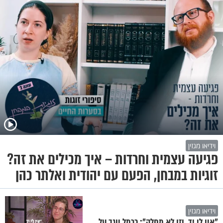
וידיאו מגזין
פגיעה עצמית וחרדות – איך מכילים את זה?
זוגיות במבחן, הפעם עם יהודית ואלתר כהן
וידיאו מגזין
"אין לי יד, וזו לא מחלה": כרמל יוגב על