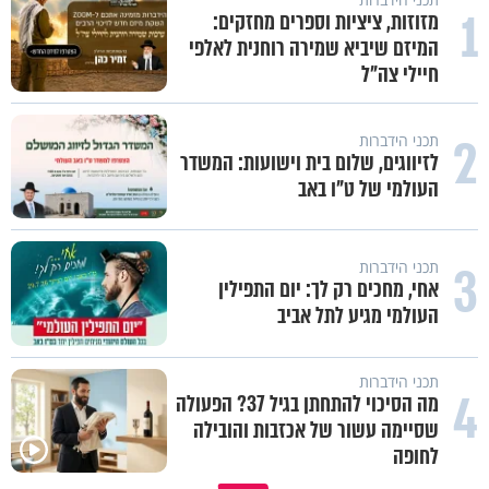
1
מזוזות, ציציות וספרים מחזקים:
המיזם שיביא שמירה רוחנית לאלפי
חיילי צה"ל
2
תכני הידברות
לזיווגים, שלום בית וישועות: המשדר
העולמי של ט"ו באב
3
תכני הידברות
אחי, מחכים רק לך: יום התפילין
העולמי מגיע לתל אביב
תכני הידברות
4
מה הסיכוי להתחתן בגיל 37? הפעולה
שסיימה עשור של אכזבות והובילה
לחופה
האם זה ׳סתם צירוף מקרים׳ או יד
כיצד ניתן להרחיב דעתו של האד