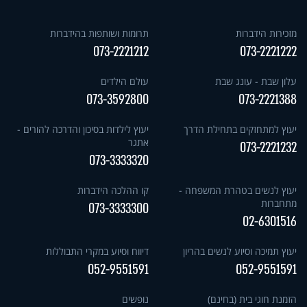
מזכירות הידברות
תרומות ושותפות בהידברות
073-2221212
073-2221222
עלון שבת - עונג שבת
עולם הילדים
073-3592800
073-2221388
יעוץ למתחזקים בתחילת הדרך
יעוץ לילדות בסיכון והדרכה להורים -
אתגר
073-2221232
073-3333320
יעוץ לנשים בטהרת המשפחה -
קו ההלכה הידברות
מתחברות
073-3333300
02-6301516
יעוץ תמיכה וסיוע לנשים בהריון
דיווח וסיוע במקרי התבוללות
052-9551591
052-9551591
הזמנת חוגי בית (בחינם)
נופשים