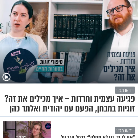
וידיאו מגזין
פגיעה עצמית וחרדות – איך מכילים את זה?
זוגיות במבחן, הפעם עם יהודית ואלתר כהן
וידיאו מגזין
"אין לי יד, וזו לא מחלה": כרמל יוגב על