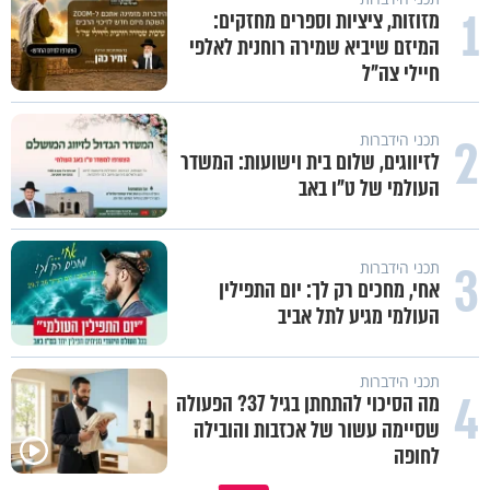
1
מזוזות, ציציות וספרים מחזקים:
המיזם שיביא שמירה רוחנית לאלפי
חיילי צה"ל
2
תכני הידברות
לזיווגים, שלום בית וישועות: המשדר
העולמי של ט"ו באב
3
תכני הידברות
אחי, מחכים רק לך: יום התפילין
העולמי מגיע לתל אביב
תכני הידברות
4
מה הסיכוי להתחתן בגיל 37? הפעולה
שסיימה עשור של אכזבות והובילה
לחופה
סגולה בבוקר להסרת חששות ופחדים
במבט לאחור - האם התקופה ה