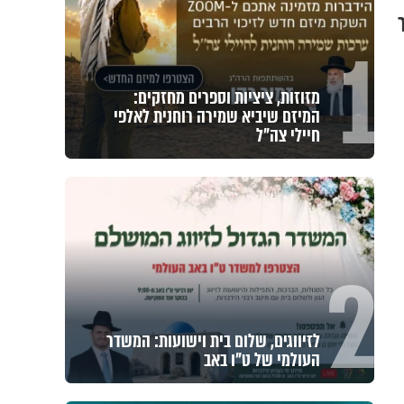
1
מזוזות, ציציות וספרים מחזקים:
המיזם שיביא שמירה רוחנית לאלפי
חיילי צה"ל
2
לזיווגים, שלום בית וישועות: המשדר
העולמי של ט"ו באב