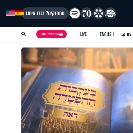
מתחזקים? דברו איתנו
צור קשר
ENGLISH
LIVE
הצטרפו למועדון