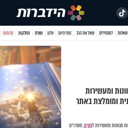
למתחילים
שאל את הרב
זמני היום
עלון
שופס
מחלקות
תרומות
ונות ומעשירות
תית ומומלצת באתר
 מגוונות ומעשירות ל
נשים
, משדרים