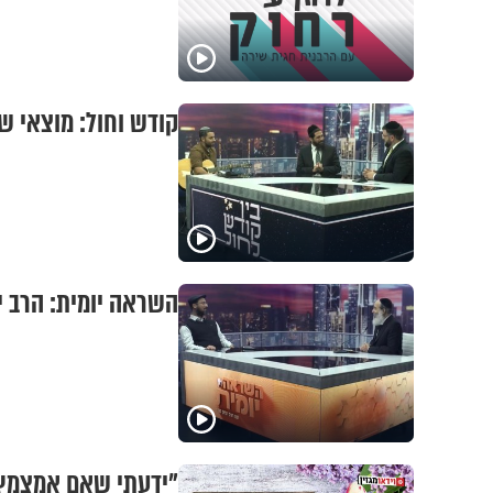
קודש וחול: מוצאי ש
השראה יומית: הרב י
"ידעתי שאם אמצמץ, 