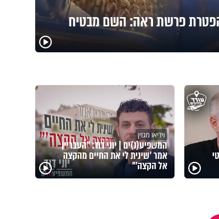
פטרת פרשת ראה: השם מבטיח
וידיאו מגזין
המשפיע(נ)ים | יוני דוד: "העבריין
י
אמר 'שינית לי את החיים מהקצה
אל הקצה'"