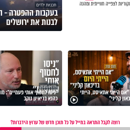
וריות לצפייה חווייתית ומהנה
תכניות ילדים
בעקבות ההפטרה - ה
לבנות את ירושלים
וידיאו מגזין
 "אם הייתי אתאיסט, הייתי
"ניסו לחטוף אותי פעמיים": מוט
און קליני"
כהנא בריאיון נוקב
רוצה לקבל התראה במייל על כל תוכן חדש של ערוץ הידברות?