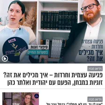
וידיאו מגזין
פגיעה עצמית וחרדות – איך מכילים את זה?
זוגיות במבחן, הפעם עם יהודית ואלתר כהן
וידיאו מגזין
"אין לי יד, וזו לא מחלה": כרמל יוגב על