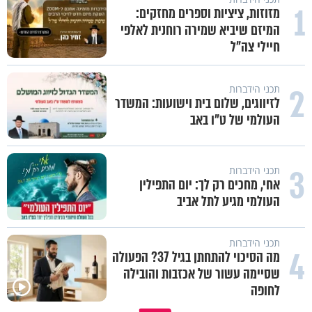
1
מזוזות, ציציות וספרים מחזקים:
המיזם שיביא שמירה רוחנית לאלפי
חיילי צה"ל
2
תכני הידברות
לזיווגים, שלום בית וישועות: המשדר
העולמי של ט"ו באב
3
תכני הידברות
אחי, מחכים רק לך: יום התפילין
העולמי מגיע לתל אביב
תכני הידברות
4
מה הסיכוי להתחתן בגיל 37? הפעולה
שסיימה עשור של אכזבות והובילה
לחופה
גם השולחן שבת שאתם מסדרים 