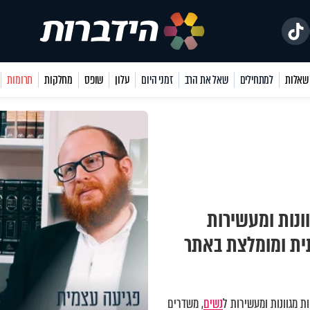
למתחילים
שאל את הרב
זמני היום
עלון
שופס
מחלקות
תרומות
ונות ומעשירות
תית ומומלצת באתר
 מגוונות ומעשירות ל
נשים
, משדרים