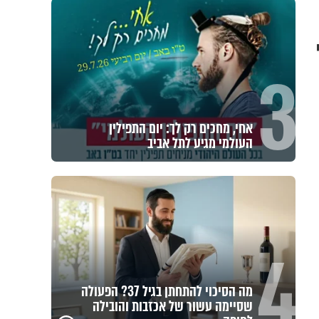
3
אחי, מחכים רק לך: יום התפילין
העולמי מגיע לתל אביב
4
מה הסיכוי להתחתן בגיל 37? הפעולה
שסיימה עשור של אכזבות והובילה
פגיעה