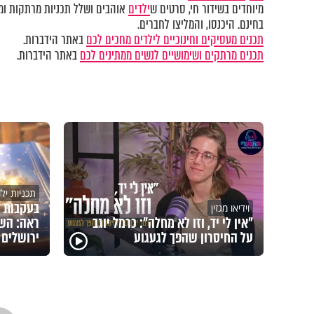
מיוחדים בשידור חי, סרטים ש
ילדים
אוהבים ושלל תכניות מרתקות ומק
בחינם. היכנסו, והמליצו לחברים.
תכנים מעסיקים וחינוכיים לילדים מחכים לכם
באתר הידברות.
תכנים מרתקים ושימושיים לנשים ממתינים לכם
באתר הידברות.
תכניות יל
בעקבות 
וידיאו מגזין
"אין לי יד, וזו לא מחלה": כרמל יוגב
ראה: השם
על החיסרון שהפך לגעגוע
ירושלים