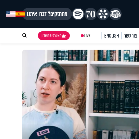
מתחזקים? דברו איתנו
צור קשר
ENGLISH
LIVE
הצטרפו למועדון