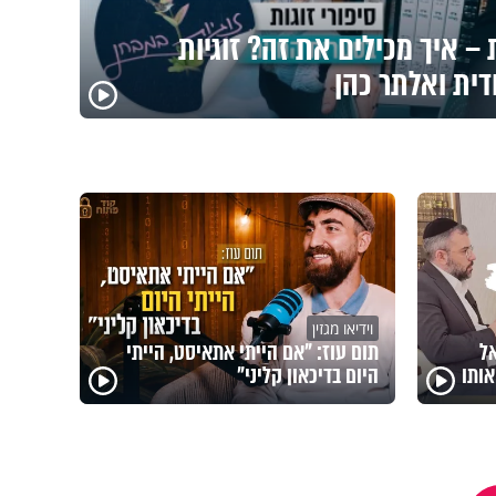
– איך מכילים את זה? זוגיות
דית ואלתר כהן
וידיאו מגזין
אל
תום עוז: "אם הייתי אתאיסט, הייתי
ותו
היום בדיכאון קליני"