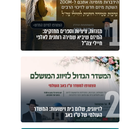
1
מזוזות, ציציות וספרים מחזקים:
המיזם שיביא שמירה רוחנית לאלפי
חיילי צה"ל
2
לזיווגים, שלום בית וישועות: המשדר
העולמי של ט"ו באב