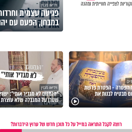
וריות לצפייה חווייתית ומהנה
וידיאו מגזין
פגיעה עצמית וחרדות 
במבחן, הפעם עם יהו
דים
ההפטרה - הפטרת פרשת
וידיאו מגזין
 מבטיח לבנות את
"הגמגום לא מגדיר אותי": ישר
שטרן על המגבלה שלא עוצרת א
רוצה לקבל התראה במייל על כל תוכן חדש של ערוץ הידברות?