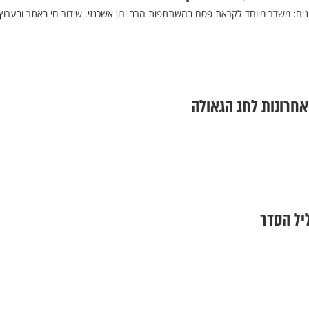
ונים: משדר מיוחד לקראת פסח בהשתתפות הרב ירון אשכנזי. שידור חי באתר ובערוץ
אחרונות לחג הגאולה
יל הסדר