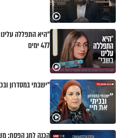
"היא התפללה עלינו
477 ימים
"ישבתי במסדרון ובכי
הכנה לחג הפסח: משד