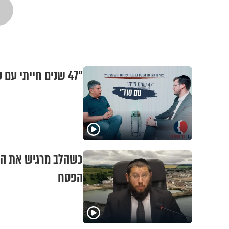
"47 שנים חייתי עם סוד": צחי ברדוגו על המסע בעקבות פתיחת תיק האימוץ
כשהלב מרגיש את המר
הפסח