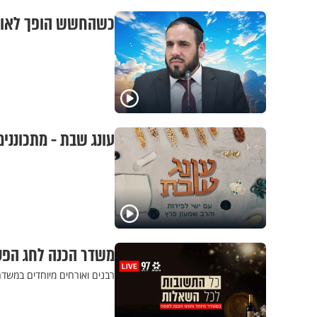
כשהחשש הופך לאויב 
עונג שבת - מתכונני
משדר הכנה לחג הפס
רבנים ואורחים מיוחדים במשדר