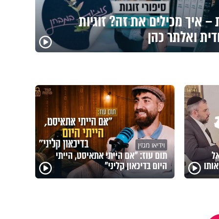
– איך מכילים את זה? זוגיות
דית ואלתר כהן
וידיאו מגזין
אל
תום עוז: "אם הייתי אתאיסט, הייתי
ותו
היום בדיכאון קליני"