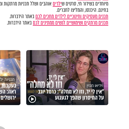
מיוחדים בשידור חי, סרטים ש
ילדים
אוהבים ושלל תכניות מרתקות ומק
בחינם. היכנסו, והמליצו לחברים.
תכנים מעסיקים וחינוכיים לילדים מחכים לכם
באתר הידברות.
תכנים מרתקים ושימושיים לנשים ממתינים לכם
באתר הידברות.
תכניות יל
בעקבות 
וידיאו מגזין
"אין לי יד, וזו לא מחלה": כרמל יוגב
ראה: השם
על החיסרון שהפך לגעגוע
ירושלים