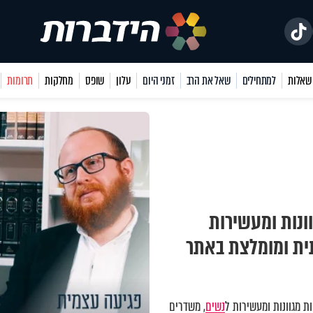
למתחילים
שאל את הרב
זמני היום
עלון
שופס
מחלקות
תרומות
ונות ומעשירות
תית ומומלצת באתר
 מגוונות ומעשירות ל
נשים
, משדרים