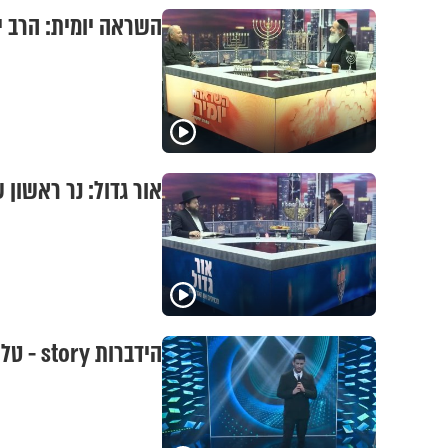
השראה יומית: הרב י
אור גדול: נר ראשון 
הידברות story - טל נמני בסיפור אישי