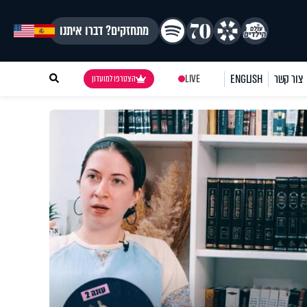
מתחזקים? דברו איתנו
צור קשר
ENGLISH
LIVE
הצטרפו למועדון