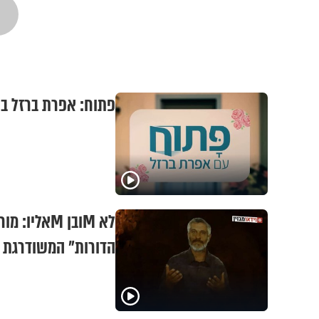
פתוח: אפרת ברזל ב
לא Mובן Mא
הדורות" המשודרגת