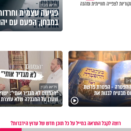
וריות לצפייה חווייתית ומהנה
וידיאו מגזין
פגיעה עצמית וחרדות 
במבחן, הפעם עם יהו
דים
ההפטרה - הפטרת פרשת
וידיאו מגזין
 מבטיח לבנות את
"הגמגום לא מגדיר אותי": ישר
שטרן על המגבלה שלא עוצרת א
רוצה לקבל התראה במייל על כל תוכן חדש של ערוץ הידברות?