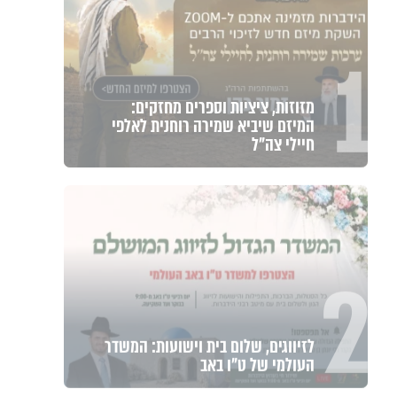
1
מזוזות, ציציות וספרים מחזקים:
המיזם שיביא שמירה רוחנית לאלפי
חיילי צה"ל
2
לזיווגים, שלום בית וישועות: המשדר
העולמי של ט"ו באב