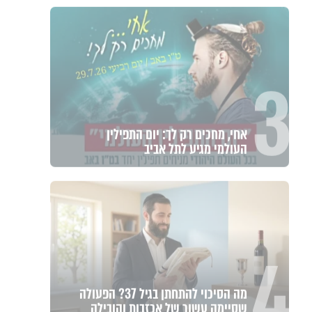
3
אחי, מחכים רק לך: יום התפילין
העולמי מגיע לתל אביב
4
מה הסיכוי להתחתן בגיל 37? הפעולה
שסיימה עשור של אכזבות והובילה