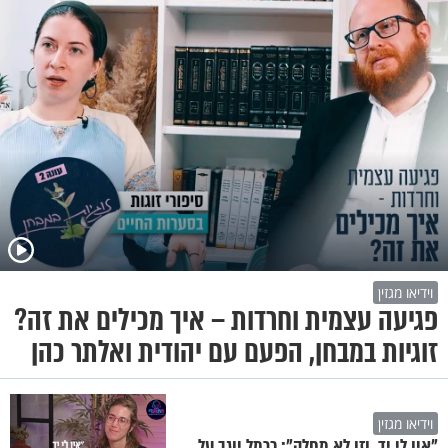
וידיאו מגזין
פגיעה עצמית וחרדות – איך מכילים את זה?
זוגיות במבחן, הפעם עם יהודית ואלתר כהן
וידיאו מגזין
"אין לי יד, וזו לא מחלה": כרמל יוגב על