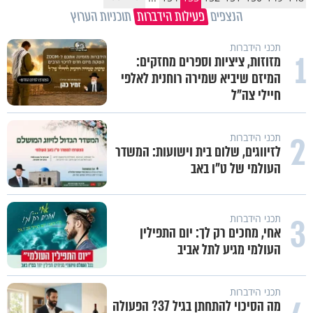
הנצפים
פעילות הידברות
תוכניות הערוץ
תכני הידברות
1
מזוזות, ציציות וספרים מחזקים:
המיזם שיביא שמירה רוחנית לאלפי
חיילי צה"ל
2
תכני הידברות
לזיווגים, שלום בית וישועות: המשדר
העולמי של ט"ו באב
3
תכני הידברות
אחי, מחכים רק לך: יום התפילין
העולמי מגיע לתל אביב
תכני הידברות
מה הסיכוי להתחתן בגיל 37? הפעולה