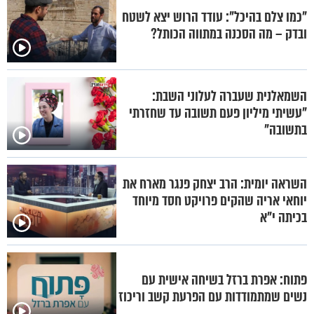
"כמו צלם בהיכל": עודד הרוש יצא לשטח
ובדק – מה הסכנה במתווה הכותל?
השמאלנית שעברה לעלוני השבת:
"עשיתי מיליון פעם תשובה עד שחזרתי
בתשובה"
השראה יומית: הרב יצחק פנגר מארח את
יוחאי אריה שהקים פרויקט חסד מיוחד
בכיתה י"א
פתוח: אפרת ברזל בשיחה אישית עם
נשים שמתמודדות עם הפרעת קשב וריכוז