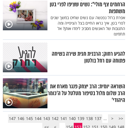
הרחמים צף מולי": נשים שציפו לפרי בטן
משתפות
אפרת ברזל נפגשה עם נשים שחיכו במשך שנים
לפרי בטן. איך נראו החיים בצל הציפייה ומה
התגובות של האנשים מסביב לימדו אותן? אל
תחמיצו
להגיע רחוק: הרבנית חגית שירה בשיחה
פתוחה עם רחל בולטון
השראה יומית: הרב יצחק פנגר מארח את
הרב שלום מלול בסיפור מטלטל על ה'כומר
היהודי'
147
146
145
144
143
142
141
140
139
138
137
...
<
<<
>>
>
...
154
153
152
151
150
149
148