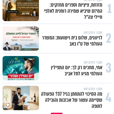
1
מזוזות, ציציות וספרים מחזקים:
המיזם שיביא שמירה רוחנית לאלפי
חיילי צה"ל
2
תכני הידברות
לזיווגים, שלום בית וישועות: המשדר
העולמי של ט"ו באב
3
תכני הידברות
אחי, מחכים רק לך: יום התפילין
העולמי מגיע לתל אביב
תכני הידברות
4
מה הסיכוי להתחתן בגיל 37? הפעולה
שסיימה עשור של אכזבות והובילה
לחופה
הגעתי לגיל 108 בזכות הכיבוד הורים