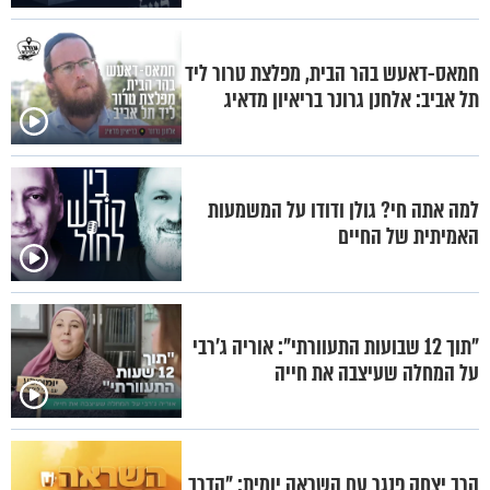
חמאס-דאעש בהר הבית, מפלצת טרור ליד
תל אביב: אלחנן גרונר בריאיון מדאיג
למה אתה חי? גולן ודודו על המשמעות
האמיתית של החיים
"תוך 12 שבועות התעוורתי": אוריה ג'רבי
על המחלה שעיצבה את חייה
הרב יצחק פנגר עם השראה יומית: "הדרך