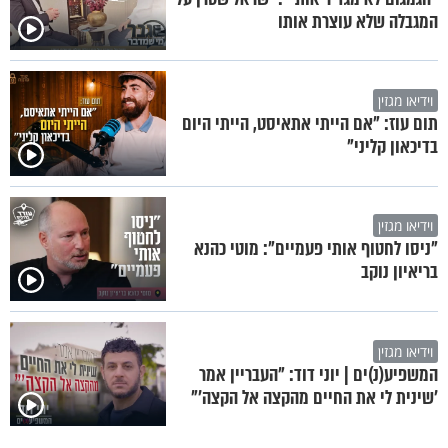
המגבלה שלא עוצרת אותו
וידיאו מגזין
תום עוז: "אם הייתי אתאיסט, הייתי היום
בדיכאון קליני"
וידיאו מגזין
"ניסו לחטוף אותי פעמיים": מוטי כהנא
בריאיון נוקב
וידיאו מגזין
המשפיע(נ)ים | יוני דוד: "העבריין אמר
'שינית לי את החיים מהקצה אל הקצה'"