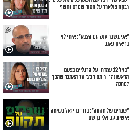
רבקה פולארד על הסוד שטרם נחשף
"אני בשבר ענק עם הצבא": איתי לוי
בריאיון כאוב
"בגיל 12 עמדתי על הרגליים בפעם
הראשונה": רותם חג'ג' על האתגר שהפך
למתנה
"שברים של תקווה": ברוך בן יגאל בשיחה
אישית עם אלי בן שם