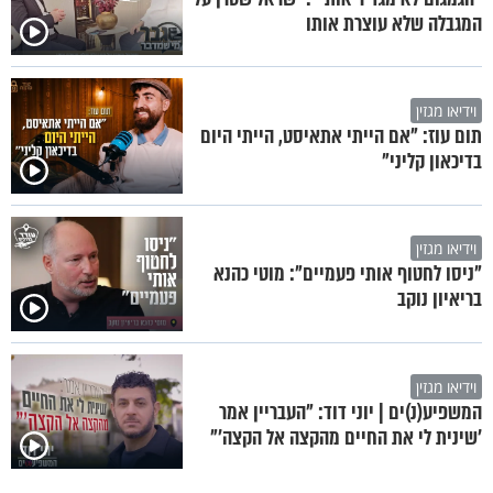
המגבלה שלא עוצרת אותו
וידיאו מגזין
תום עוז: "אם הייתי אתאיסט, הייתי היום
בדיכאון קליני"
וידיאו מגזין
"ניסו לחטוף אותי פעמיים": מוטי כהנא
בריאיון נוקב
וידיאו מגזין
המשפיע(נ)ים | יוני דוד: "העבריין אמר
'שינית לי את החיים מהקצה אל הקצה'"