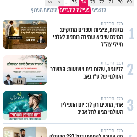
>>
>
...
75
74
73
72
71
70
69
הנצפים
פעילות הידברות
תוכניות הערוץ
תכני הידברות
1
מזוזות, ציציות וספרים מחזקים:
המיזם שיביא שמירה רוחנית לאלפי
חיילי צה"ל
2
תכני הידברות
לזיווגים, שלום בית וישועות: המשדר
העולמי של ט"ו באב
3
תכני הידברות
אחי, מחכים רק לך: יום התפילין
העולמי מגיע לתל אביב
תכני הידברות
מה הסיכוי להתחתן בגיל 37? הפעולה