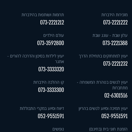
מזכירות הידברות
תרומות ושותפות בהידברות
073-2221212
073-2221222
עלון שבת - עונג שבת
עולם הילדים
073-3592800
073-2221388
יעוץ למתחזקים בתחילת הדרך
יעוץ לילדות בסיכון והדרכה להורים -
אתגר
073-2221232
073-3333320
יעוץ לנשים בטהרת המשפחה -
קו ההלכה הידברות
מתחברות
073-3333300
02-6301516
יעוץ תמיכה וסיוע לנשים בהריון
דיווח וסיוע במקרי התבוללות
052-9551591
052-9551591
הזמנת חוגי בית (בחינם)
נופשים