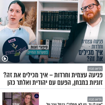
וידיאו מגזין
פגיעה עצמית וחרדות – איך מכילים את זה?
זוגיות במבחן, הפעם עם יהודית ואלתר כהן
וידיאו מגזין
"אין לי יד, וזו לא מחלה": כרמל יוגב על