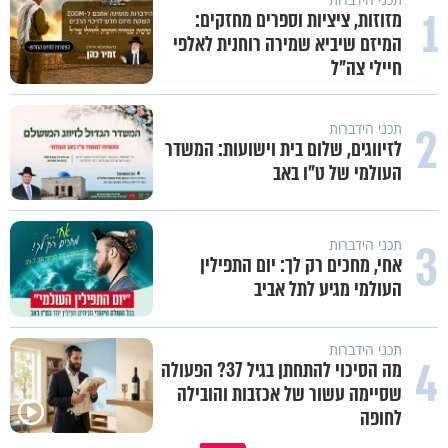
1
מזוזות, ציציות וספרים מחזקים:
המיזם שיביא שמירה רוחנית לאלפי
חיילי צה"ל
2
תכני הידברות
לזיווגים, שלום בית וישועות: המשדר
העולמי של ט"ו באב
3
תכני הידברות
אחי, מחכים רק לך: יום התפילין
העולמי מגיע לתל אביב
תכני הידברות
4
מה הסיכוי להתחתן בגיל 37? הפעולה
שסיימה עשור של אכזבות והובילה
לחופה
לא מתיאשים מאף יהודי - הרב