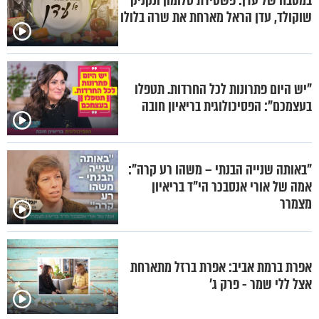
במטבח של עדן: פשטידת סלומון ונקניק
שוקולד, עדן הראל מארחת את שרה בלולו
"יש היום פתרונות לכל החרדות. תטפלו
בעצמכם": הפסיכולוגית בריאיון חובה
"באותה שנייה הבנתי – משהו רע קרה":
אמה של אורי אנסבכר הי"ד בריאיון
מצמרר
אפרת ברמת אביב: אפרת ברזל מתארחת
אצל ללי שמר - פרק ג'