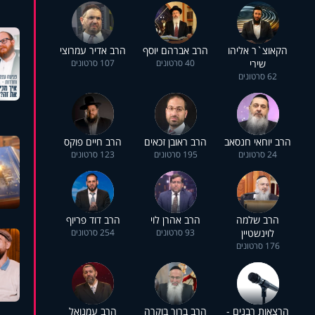
הקאוצ`ר אליהו
הרב אברהם יוסף
הרב אדיר עמרוצי
שירי
40 סרטונים
107 סרטונים
62 סרטונים
הרב יוחאי חנסאב
הרב ראובן זכאים
הרב חיים פוקס
24 סרטונים
195 סרטונים
123 סרטונים
הרב שלמה
הרב אהרן לוי
הרב דוד פריוף
לוינשטיין
93 סרטונים
254 סרטונים
176 סרטונים
הרצאות רבנים -
הרב ברוך בוקרה
הרב עמנואל