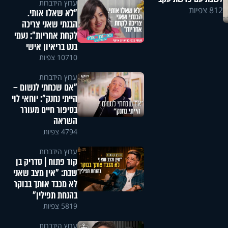
ערוץ הידברות
812 צפיות
"לא שאלו אותי.
הבנתי שאני צריכה
לקחת אחריות": נעמי
בנט בריאיון אישי
10710 צפיות
ערוץ הידברות
"אם שכחתי לנשום –
הייתי נחנק": יוחאי לוי
בסיפור חיים מעורר
השראה
4794 צפיות
ערוץ הידברות
קוד פתוח | סדריק בן
שבת: "אין מצב שאני
לא מכבד אותך בבוקר
בהנחת תפילין"
5819 צפיות
ערוץ הידברות