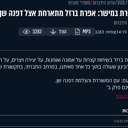
VOD
ערוץ הידברות
משדרי הערוץ
ת במישר: אפרת ברזל מתארחת אצל דפנה שן -
הידברות
MP3
הורד
3283
)
צפיות: 3283
 ברזל בשיחות קצרות על אמונה ואומנות, על יצירה ויצרים, על חיי
ניגון שעולה בתוך כל אחד מאיתנו, במרחב החברתי, בתקשורת ש
ם: עם המשוררת והצלמת דפנה שן.
כם פרק ב'
ת ברזל
ות
פו תגובה