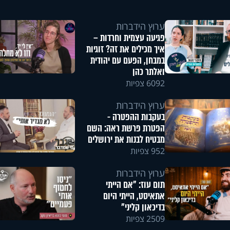
ערוץ הידברות
פגיעה עצמית וחרדות –
איך מכילים את זה? זוגיות
במבחן, הפעם עם יהודית
ואלתר כהן
6092 צפיות
ערוץ הידברות
בעקבות ההפטרה -
הפטרת פרשת ראה: השם
מבטיח לבנות את ירושלים
952 צפיות
ערוץ הידברות
תום עוז: "אם הייתי
אתאיסט, הייתי היום
בדיכאון קליני"
2509 צפיות