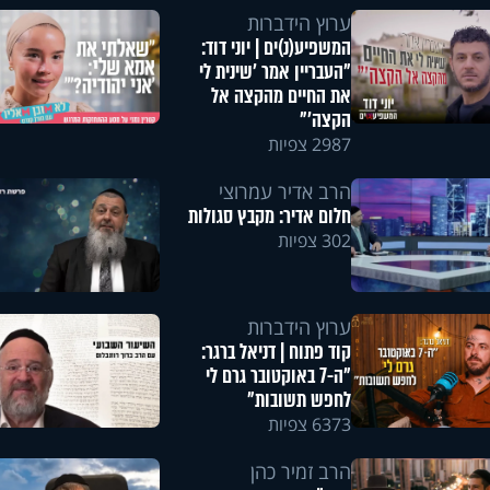
ערוץ הידברות
המשפיע(נ)ים | יוני דוד:
"העבריין אמר 'שינית לי
את החיים מהקצה אל
הקצה'"
2987 צפיות
הרב אדיר עמרוצי
חלום אדיר: מקבץ סגולות
302 צפיות
ערוץ הידברות
קוד פתוח | דניאל ברגר:
"ה-7 באוקטובר גרם לי
לחפש תשובות"
6373 צפיות
הרב זמיר כהן