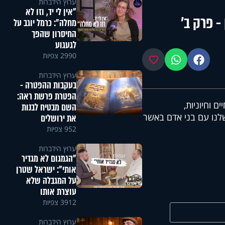
ערוץ הידברות
"אין לי יד, וזו לא
 פרק ב'
מחלה": כרמל יוגב על
החיסרון שהפך
לגעגוע
2990 צפיות
פייסבוק
ווטסאפ
מועדפים
ערוץ הידברות
בעקבות ההפטרה -
הפטרת פרשת ראה:
ם וחיוניות,
השם מבטיח לבנות
לנו עם בני אדם באשר
את ירושלים
952 צפיות
ערוץ הידברות
"הגמגום לא מגדיר
אותי": ישראל שטרן
על המגבלה שלא
עוצרת אותו
3912 צפיות
ערוץ הידברות