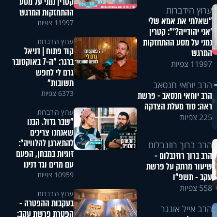
קטרין נמני על מסע
ערוץ הידברות
ההתחזקות המרגש
"שאלתי את אמא שלי
11997 צפיות
'אני יהודייה?'": קטרין
נמני על מסע ההתחזקות
ערוץ הידברות
קוד פתוח | דניאל
המרגש
ברגר: "ה-7 באוקטובר
11997 צפיות
גרם לי לחפש
תשובות"
הרב יוחאי חנסאב
6373 צפיות
הרב יוחאי חנסאב - פרשת
ראה: סוד מעלת הצדקה
ערוץ הידברות
225 צפיות
"שבר גדול. הבנו
שאנחנו צריכים
להתארגן להלוויה":
הרב ברוך רוזנבלום
זוגיות במבחן, הפעם
הרב ברוך רוזנבלום -
עם מרים וגד דנינו
שיעור מרתק על פרשת
10959 צפיות
עקב - תשפ"ו
558 צפיות
ערוץ הידברות
בעקבות ההפטרה -
הרב אייל אונגר
הפטרת פרשת עקב: