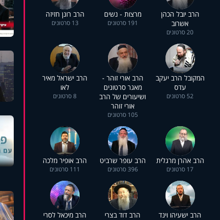
הרב יובל הכהן
מרצות - נשים
הרב רונן חזיזה
אשרוב
191 סרטונים
13 סרטונים
20 סרטונים
המקובל הרב יעקב
הרב אורי זוהר -
הרב ישראל מאיר
עדס
מאגר סרטונים
לאו
52 סרטונים
ושיעורים של הרב
8 סרטונים
אורי זוהר
105 סרטונים
הרב אהרן מרגלית
הרב עופר שרביט
הרב אופיר מלכה
17 סרטונים
396 סרטונים
111 סרטונים
הרב ישעיהו וינד
הרב דוד בצרי
הרב מיכאל לסרי