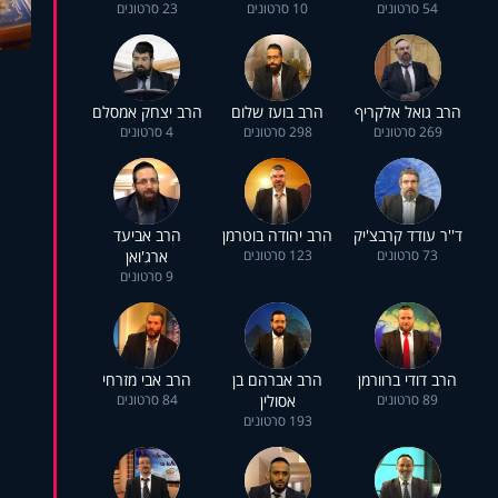
54 סרטונים
10 סרטונים
23 סרטונים
הרב גואל אלקריף
הרב בועז שלום
הרב יצחק אמסלם
269 סרטונים
298 סרטונים
4 סרטונים
ד''ר עודד קרבצ'יק
הרב יהודה בוטרמן
הרב אביעד
73 סרטונים
123 סרטונים
ארג'ואן
9 סרטונים
הרב דודי ברוורמן
הרב אברהם בן
הרב אבי מזרחי
89 סרטונים
אסולין
84 סרטונים
193 סרטונים