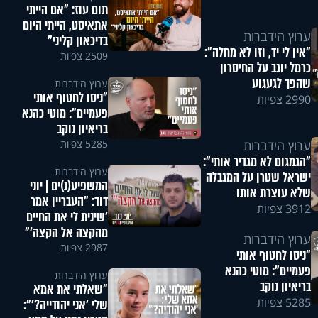
תום עוז: "אם הייתי
אתאיסט, הייתי היום
ערוץ הידברות
בדיכאון קליני"
"אין לי יד, וזו לא מחלה":
2509 צפיות
כרמל יוגב על החיסרון
שהפך לגעגוע
ערוץ הידברות
"ניסו לחטוף אותי
2990 צפיות
פעמיים": מוטי כהנא
בריאיון נוקב
5285 צפיות
ערוץ הידברות
"הגמגום לא מגדיר אותי":
ערוץ הידברות
ישראל שטרן על המגבלה
המשפיע(נ)ים | יוני
שלא עוצרת אותו
דוד: "העבריין אמר
3912 צפיות
'שינית לי את החיים
מהקצה אל הקצה'"
ערוץ הידברות
2987 צפיות
"ניסו לחטוף אותי
פעמיים": מוטי כהנא
ערוץ הידברות
בריאיון נוקב
"שאלתי את אמא
5285 צפיות
שלי 'אני יהודייה?'":