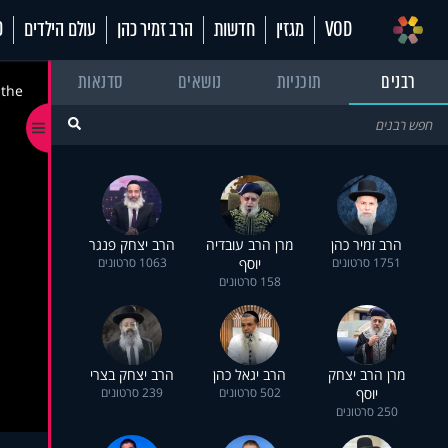
VOD
מגזין
חדשות
הרב זמיר כהן
עולם הילדים
70
רבנים
תוכניות
נושאים
סדנאות
 the
הרב זמיר כהן
מרן הרב עובדיה
הרב יצחק פנגר
1751 סרטונים
יוסף
1063 סרטונים
158 סרטונים
מרן הרב יצחק
הרב יגאל כהן
הרב יצחק בצרי
יוסף
502 סרטונים
239 סרטונים
250 סרטונים