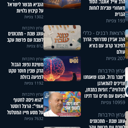
הרב אייל אונגר: הסוד
הנביא מבשר לישראל
מאחורי שבירת לוחות
על קיבוץ גלויות
הברית
1302 צפיות
193 צפיות
ערוץ הידברות
הרצאות רבנים - כללי
עונג שבת - מתכוננים
הרב אבידן סנדרוסי: הדרך
לשבת עם פרשת עקב
לחיבור קרוב עם בורא
812 צפיות
עולם
207 צפיות
ערוץ הידברות
משיבת נפש: הגבול
הדק שבין חוסר טקט
ערוץ הידברות
לפגיעה בזולת
"שבר גדול. הבנו שאנחנו
צריכים להתארגן
1192 צפיות
להלוויה": זוגיות במבחן,
ערוץ הידברות
הפעם עם מרים וגד דנינו
"הוא ניסה לחטוף
10959 צפיות
אותי": הרצל דוסטר
על מסע חייו המטלטל
ערוץ הידברות
7632 צפיות
עונג שבת - מתכוננים
לשבת עם פרשת עקב