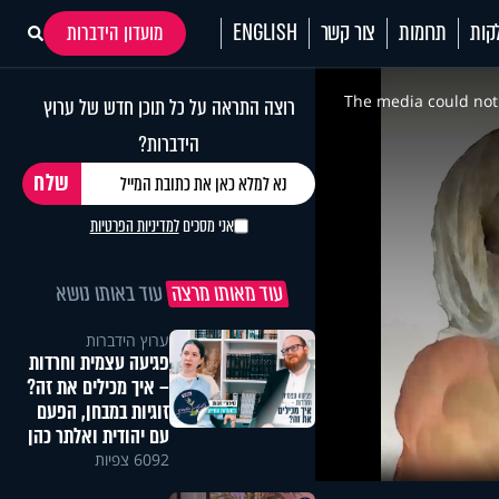
קות
תרומות
צור קשר
ENGLISH
מועדון הידברות
This
is
a
The media could not 
רוצה התראה על כל תוכן חדש של ערוץ
modal
window.
הידברות?
אני מסכים
למדיניות הפרטיות
עוד מאותו מרצה
עוד באותו נושא
ערוץ הידברות
פגיעה עצמית וחרדות
– איך מכילים את זה?
זוגיות במבחן, הפעם
עם יהודית ואלתר כהן
6092 צפיות