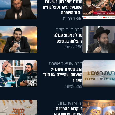
הרה"ג זמיר כהן בשיעורו
השבועי: עיקר וטפל בחיים
- סוד השמחה
1346 צפיות
הרב חיים פוקס
סגולת אמת: סגולה
להצלחה במשפט
250 צפיות
הרב שניאור אשכנזי
הרב שניאור אשכנזי:
המצווה שהצילה את הילד
האבוד
255 צפיות
ערוץ הידברות
בעקבות ההפטרה -
הפטרת פרשת עקב: