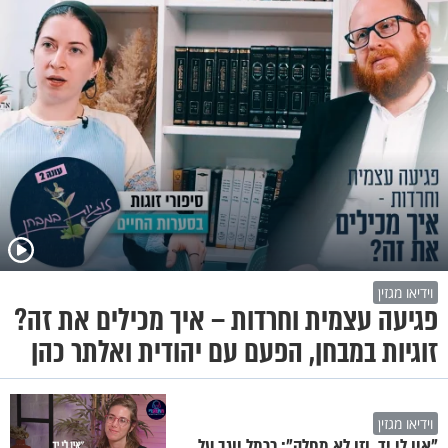
וידיאו מגזין
פגיעה עצמית וחרדות – איך מכילים את זה?
זוגיות במבחן, הפעם עם יהודית ואלתר כהן
וידיאו מגזין
"אין לי יד, וזו לא מחלה": כרמל יוגב על