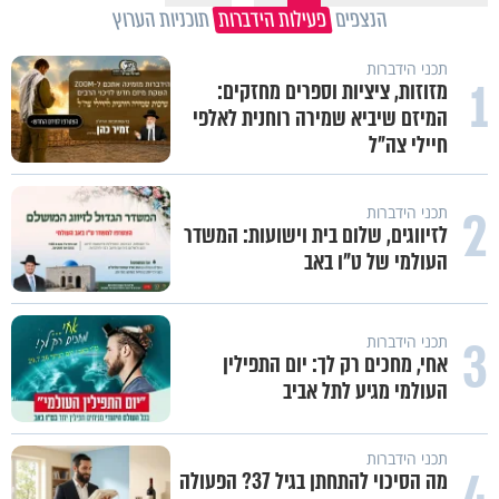
הנצפים
פעילות הידברות
תוכניות הערוץ
תכני הידברות
1
מזוזות, ציציות וספרים מחזקים:
המיזם שיביא שמירה רוחנית לאלפי
חיילי צה"ל
2
תכני הידברות
לזיווגים, שלום בית וישועות: המשדר
העולמי של ט"ו באב
3
תכני הידברות
אחי, מחכים רק לך: יום התפילין
העולמי מגיע לתל אביב
תכני הידברות
4
מה הסיכוי להתחתן בגיל 37? הפעולה