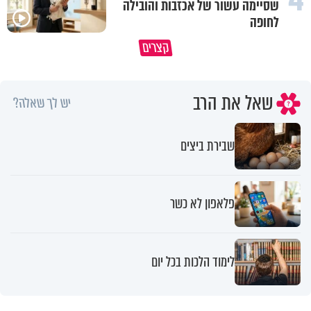
שסיימה עשור של אכזבות והובילה
לחופה
פותחים פתח קטן - ומקבלים עול
קצרים
תשתמש באהבה של השם לטובתך
עצום
שאל את הרב
יש לך שאלה?
שבירת ביצים
פלאפון לא כשר
לימוד הלכות בכל יום