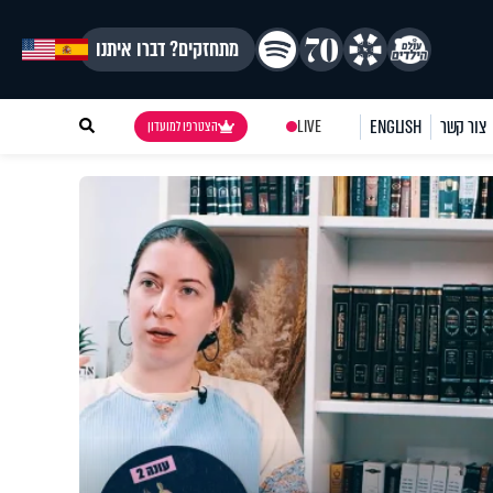
מתחזקים? דברו איתנו
צור קשר
ENGLISH
LIVE
הצטרפו למועדון