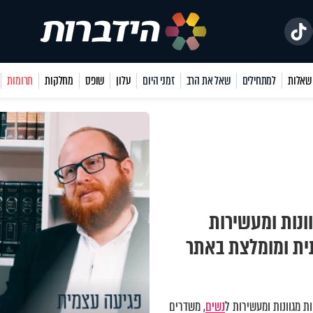
למתחילים
שאל את הרב
זמני היום
עלון
שופס
מחלקות
תרומות
ונות ומעשירות
תית ומומלצת באתר
 מגוונות ומעשירות ל
נשים
, משדרים