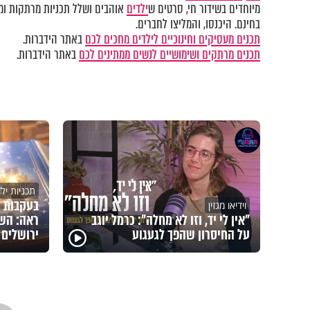
מיוחדים בשידור חי, סרטים ש
ילדים
אוהבים ושלל תכניות מרתקות ומק
בחינם. היכנסו, והמליצו לחברים.
תכנים מעסיקים וחינוכיים לילדים מחכים לכם
באתר הידברות.
תכנים מרתקים ושימושיים לנשים ממתינים לכם
באתר הידברות.
תכניות יל
בעקבות 
וידיאו מגזין
"אין לי יד, וזו לא מחלה": כרמל יוגב
ראה: השם
על החיסרון שהפך לגעגוע
ירושלים