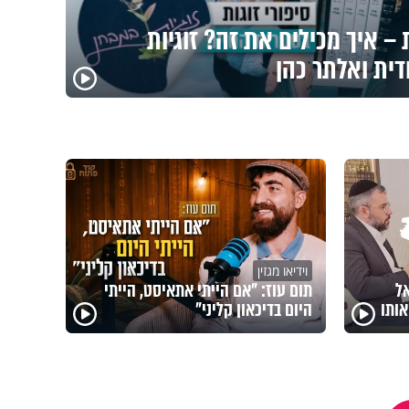
– איך מכילים את זה? זוגיות
דית ואלתר כהן
וידיאו מגזין
אל
תום עוז: "אם הייתי אתאיסט, הייתי
ותו
היום בדיכאון קליני"