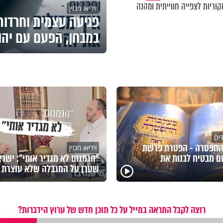
וריות לצפייה חווייתית ומהנה
וידיאו מגזין
פגיעה עצמית וחרדות 
במבחן, הפעם עם יהו
דים
ההפטרה - הפטרת פרשת
וידיאו מגזין
 מבטיח לבנות את
"הגמגום לא מגדיר אותי": ישר
שטרן על המגבלה שלא עוצרת א
רוצה לקבל התראה במייל על כל תוכן חדש של ערוץ הידברות?