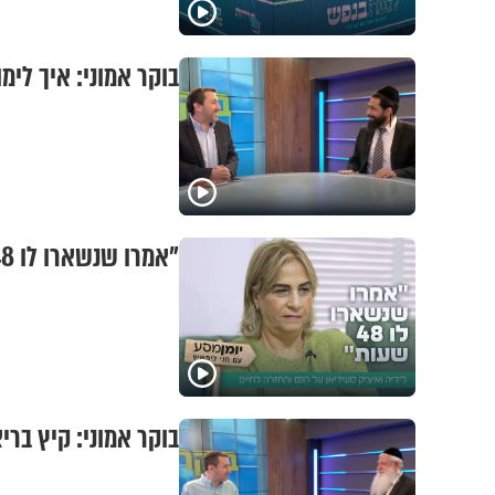
בוקר אמוני: איך לי
"אמרו שנשארו לו 48 שעות": לידיה ואיציק סעידיאן על הנס והחזרה לחיים
בוקר אמוני: קיץ בר