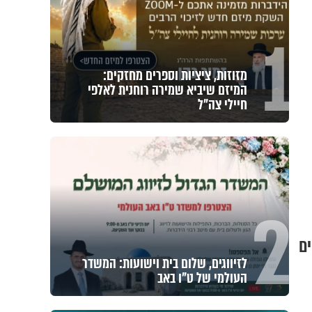
1
מזוזות, ציציות וספרים מחזקים:
המיזם שיביא שמירה רוחנית לאלפי
חיילי צה"ל
2
ים
לזיווגים, שלום בית וישועות: המשדר
העולמי של ט"ו באב