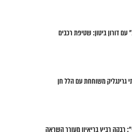
 עם דורון ביטון: שטיפת רכבים
י גרינגליק משוחחת עם הלל חן
י": רבקה רביץ בריאיון מעורר השראה