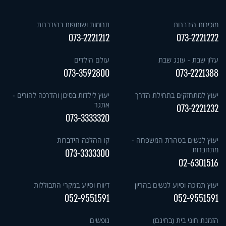
מזכירות הידברות
תרומות ושותפות בהידברות
073-2221212
073-2221222
עלון שבת - עונג שבת
עולם הילדים
073-3592800
073-2221388
יעוץ למתחזקים בתחילת הדרך
יעוץ לילדות בסיכון והדרכה להורים -
אתגר
073-2221232
073-3333320
יעוץ לנשים בטהרת המשפחה -
קו ההלכה הידברות
מתחברות
073-3333300
02-6301516
יעוץ תמיכה וסיוע לנשים בהריון
דיווח וסיוע במקרי התבוללות
052-9551591
052-9551591
הזמנת חוגי בית (בחינם)
נופשים