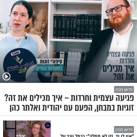
וידיאו מגזין
פגיעה עצמית וחרדות – איך מכילים את זה?
זוגיות במבחן, הפעם עם יהודית ואלתר כהן
וידיאו מגזין
"אין לי יד, וזו לא מחלה": כרמל יוגב על