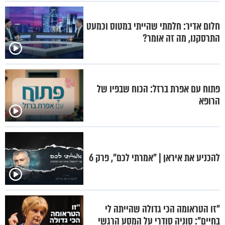
חלום אדיר: חלמתי שהייתי במטוס וכמעט
התרסקנו, מה זה אומר?
פתוח עם אפרת ברזל: הכוח שבפיו של
הרופא
להכניע את איראן | "אמרתי לכם", פרק 6
"זו הטראומה הכי גדולה שהייתה לי
בחיים": סוניה סודרי על המסע הרגשי