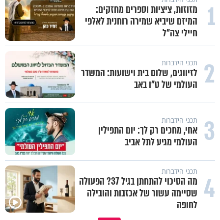
1
מזוזות, ציציות וספרים מחזקים:
המיזם שיביא שמירה רוחנית לאלפי
חיילי צה"ל
2
תכני הידברות
לזיווגים, שלום בית וישועות: המשדר
העולמי של ט"ו באב
3
תכני הידברות
אחי, מחכים רק לך: יום התפילין
העולמי מגיע לתל אביב
תכני הידברות
4
מה הסיכוי להתחתן בגיל 37? הפעולה
שסיימה עשור של אכזבות והובילה
לחופה