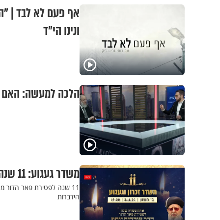
אף פעם לא לבד | "ה
ונינו הי"ד
הלכה למעשה: האם א
משדר געגוע: 11 שנה לפטירת מרן הרב עובדיה יוסף זצ"ל
הידברות