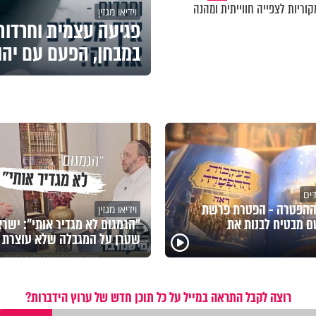
וריות לצפייה חווייתית ומהנה
וידיאו מגזין
פגיעה עצמית וחרדות 
במבחן, הפעם עם יהו
דים
ההפטרה - הפטרת פרשת
וידיאו מגזין
 מבטיח לבנות את
"הגמגום לא מגדיר אותי": ישר
שטרן על המגבלה שלא עוצרת א
רוצה לקבל התראה במייל על כל תוכן חדש של ערוץ הידברות?