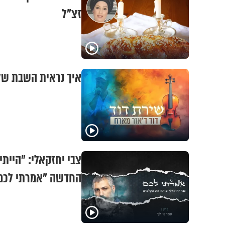
זצ"ל
איך נראית השבת שלך
החדשה "אמרתי לכם