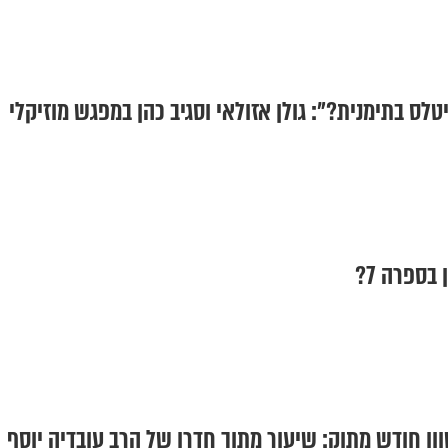
לס בתימנית?": גולן אזולאי וסגיב כהן במפגש מוזיקלי
בספרה 7?
ן חודש מתוק: שיעור מתוך חדרו של הרב עובדיה יוסף