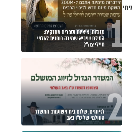
יחי
1
מזוזות, ציציות וספרים מחזקים:
המיזם שיביא שמירה רוחנית לאלפי
חיילי צה"ל
2
לזיווגים, שלום בית וישועות: המשדר
העולמי של ט"ו באב