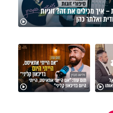
– איך מכילים את זה? זוגיות
דית ואלתר כהן
וידיאו מגזין
אל
תום עוז: "אם הייתי אתאיסט, הייתי
ותו
היום בדיכאון קליני"