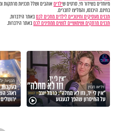
מיוחדים בשידור חי, סרטים ש
ילדים
אוהבים ושלל תכניות מרתקות ומק
בחינם. היכנסו, והמליצו לחברים.
תכנים מעסיקים וחינוכיים לילדים מחכים לכם
באתר הידברות.
תכנים מרתקים ושימושיים לנשים ממתינים לכם
באתר הידברות.
תכניות יל
בעקבות 
וידיאו מגזין
"אין לי יד, וזו לא מחלה": כרמל יוגב
ראה: השם
על החיסרון שהפך לגעגוע
ירושלים