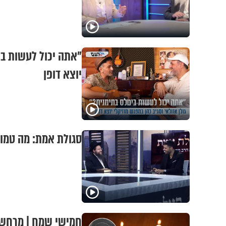
"אתה יכול לעשות ביט
יוצא דופן
סגולת אמת: מה טמון 
חמישי שמח | מרחשוו