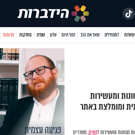
למתחילים
שאל את הרב
זמני היום
עלון
שופס
מחלקות
תרומות
ונות ומעשירות
תית ומומלצת באתר
 מגוונות ומעשירות ל
נשים
, משדרים