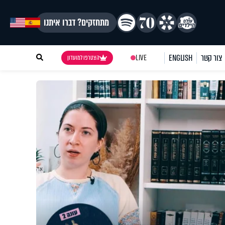
מתחזקים? דברו איתנו
צור קשר
ENGLISH
LIVE
הצטרפו למועדון