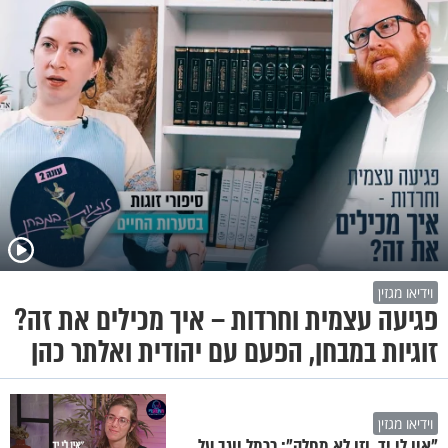
וידיאו מגזין
פגיעה עצמית וחרדות – איך מכילים את זה?
זוגיות במבחן, הפעם עם יהודית ואלתר כהן
וידיאו מגזין
"אין לי יד, וזו לא מחלה": כרמל יוגב על