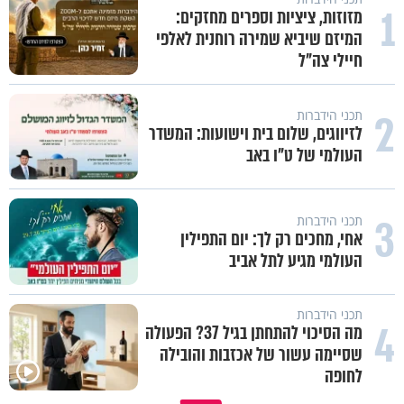
1
מזוזות, ציציות וספרים מחזקים:
המיזם שיביא שמירה רוחנית לאלפי
חיילי צה"ל
2
תכני הידברות
לזיווגים, שלום בית וישועות: המשדר
העולמי של ט"ו באב
3
תכני הידברות
אחי, מחכים רק לך: יום התפילין
העולמי מגיע לתל אביב
תכני הידברות
4
מה הסיכוי להתחתן בגיל 37? הפעולה
שסיימה עשור של אכזבות והובילה
לחופה
כיצד ניתן להרחיב דעתו של האדם?