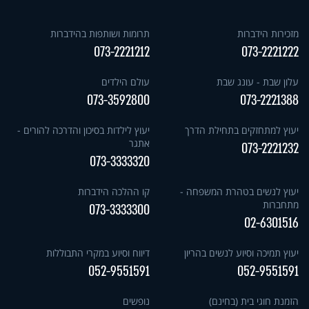
מזכירות הידברות
תרומות ושותפות בהידברות
073-2221212
073-2221222
עלון שבת - עונג שבת
עולם הילדים
073-3592800
073-2221388
יעוץ למתחזקים בתחילת הדרך
יעוץ לילדות בסיכון והדרכה להורים -
אתגר
073-2221232
073-3333320
יעוץ לנשים בטהרת המשפחה -
קו ההלכה הידברות
מתחברות
073-3333300
02-6301516
יעוץ תמיכה וסיוע לנשים בהריון
דיווח וסיוע במקרי התבוללות
052-9551591
052-9551591
הזמנת חוגי בית (בחינם)
נופשים