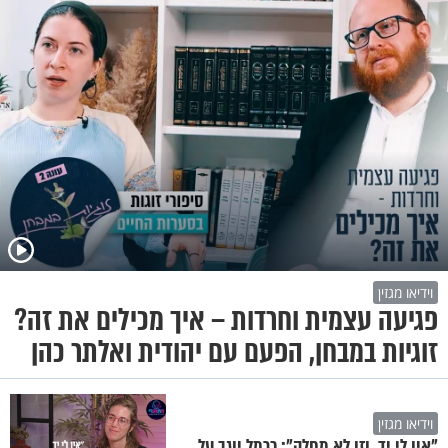
וידיאו מגזין
פגיעה עצמית וחרדות – איך מכילים את זה?
זוגיות במבחן, הפעם עם יהודית ואלתר כהן
וידיאו מגזין
"אין לי יד, וזו לא מחלה": כרמל יוגב על