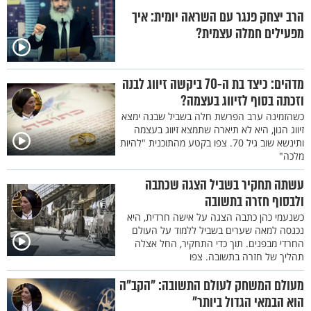
הרב יצחק פנגר עם השראה יומית: איך
מפעילים חמלה עצמית?
מדהים: כיצד בת ה-70 ביקשה זיווג לבנה
וזכתה בסוף לזיווג בעצמה?
כשהזמינה ערב הפרשת חלה בשביל שבנה ימצא
זיווג הגון, היא לא תיארה שתמצא זיווג בעצמה
ותינשא שוב גיל 70. צפו בקטע מהתוכנית "להיות
מלכה"
עשתה תחקיר בשביל הצגה שכתבה
ולבסוף חזרה בתשובה
כשנעמי כהן כתבה הצגה על אישה חרדית, היא
נכנסה למאה שערים בשביל ללמוד על העולם
החרדי מבפנים. תוך כדי התחקיר, החל אצלה
תהליך של חזרה בתשובה. צפו
מעולם המשחק לעולם התשובה: "הקב"ה
הוא הבמאי הגדול ביותר"