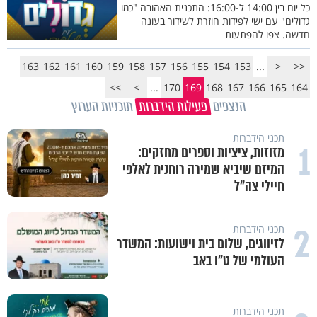
כל יום בין 14:00 ל-16:00: התכנית האהובה "כמו
גדולים" עם ישי לפידות חוזרת לשידור בעונה
חדשה. צפו להפתעות
163
162
161
160
159
158
157
156
155
154
153
...
<
<<
>>
>
...
170
169
168
167
166
165
164
הנצפים
פעילות הידברות
תוכניות הערוץ
תכני הידברות
1
מזוזות, ציציות וספרים מחזקים:
המיזם שיביא שמירה רוחנית לאלפי
חיילי צה"ל
2
תכני הידברות
לזיווגים, שלום בית וישועות: המשדר
העולמי של ט"ו באב
תכני הידברות