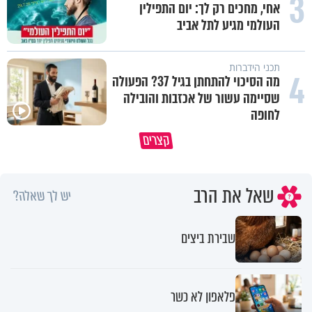
3
אחי, מחכים רק לך: יום התפילין
העולמי מגיע לתל אביב
תכני הידברות
4
מה הסיכוי להתחתן בגיל 37? הפעולה
שסיימה עשור של אכזבות והובילה
לחופה
קצרים
מדוע האמונה נמשלה למלח?
גם ׳הרע׳ זה הרחמים של בורא ע
שאל את הרב
יש לך שאלה?
שבירת ביצים
פלאפון לא כשר