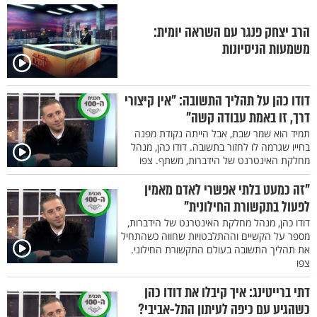
הרב יצחק פנגר עם השראה יומית:
משמעות הניסיונות
דודו כהן על תהליך התשובה: "אין קיצורי
דרך, זו באמת עבודה קשה"
תמיד הוא שמר שבת, אבל הייתה נקודת מפנה
בחייו שגרמה לו לחזור בתשובה. דודו כהן, מנהל
מחלקת האינטרנט של הידברות, משתף. צפו
"זה כמעט בלתי אפשרי לאדם מאמין
לפעול בתקשורת החילונית"
דודו כהן, מנהל מחלקת האינטרנט של הידברות,
מספר על הקשיים וההתלבטויות שחווה כשהתחיל
את תהליך התשובה בעולם התקשורת החילוני.
צפו
דתי ברייטינג: איך קיבלו את דודו כהן
כשהגיע עם כיפה לעיתון התל-אביבי?