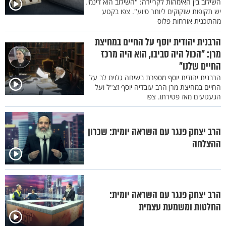
השילוב בין האימהות לקריירה: "השילוב הוא דינמי.
יש תקופות שזקוקים ליותר סיוע". צפו בקטע
מהתוכנית אורחות פלוס
הרבנית יהודית יוסף על החיים במחיצת
מרן: "הכול היה סביבו, הוא היה מרכז
החיים שלנו"
הרבנית יהודית יוסף מספרת בשיחה גלוית לב על
החיים במחיצת מרן הרב עובדיה יוסף זצ"ל ועל
הגעגועים מאז פטירתו. צפו
הרב יצחק פנגר עם השראה יומית: שכרון
ההצלחה
הרב יצחק פנגר עם השראה יומית:
החלטות ומשמעת עצמית