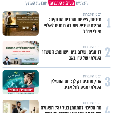
הנצפים
פעילות הידברות
תוכניות הערוץ
תכני הידברות
1
מזוזות, ציציות וספרים מחזקים:
המיזם שיביא שמירה רוחנית לאלפי
חיילי צה"ל
2
תכני הידברות
לזיווגים, שלום בית וישועות: המשדר
העולמי של ט"ו באב
3
תכני הידברות
אחי, מחכים רק לך: יום התפילין
העולמי מגיע לתל אביב
תכני הידברות
4
מה הסיכוי להתחתן בגיל 37? הפעולה