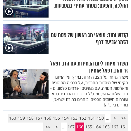
ההלכה, והפעם: מסחר עתידי במטבעות
קודש וחול: מוצאי חג ראשון של פסח עם
הזמר אביעד דרף
משדר מיוחד ליום הבחירות עם הרב רפאל
זר והרב רפאל אוחיון
משדר מיוחד על מצב היהדות בארץ, על האיום
הקיומי של היהדות החרדית, על הכפיה החילונית
והאלימות הגואה, עם מאזינים ואורחים טלפוניים –
הרב שלום ארוש, סמנכ"ל הידברות הרב ניר גרמי
ואורחים חשובים נוספים. בוחרים בתורת ישראל,
בוחרים בקב"ה!
160
159
158
157
156
155
154
153
152
151
150
...
<
<<
>>
>
...
167
166
165
164
163
162
161