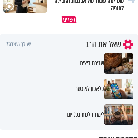
שסיימה עשור של אכזבות והובילה
לחופה
קצרים
מדוע האמונה נמשלה למלח?
גם ׳הרע׳ זה הרחמים של בורא ע
שאל את הרב
יש לך שאלה?
שבירת ביצים
פלאפון לא כשר
לימוד הלכות בכל יום