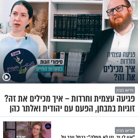
וידיאו מגזין
פגיעה עצמית וחרדות – איך מכילים את זה?
זוגיות במבחן, הפעם עם יהודית ואלתר כהן
וידיאו מגזין
"אין לי יד, וזו לא מחלה": כרמל יוגב על