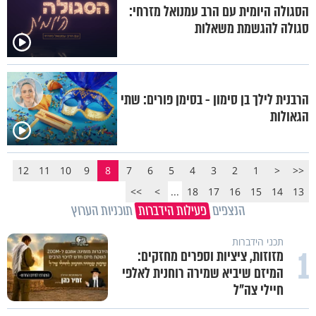
הסגולה היומית עם הרב עמנואל מזרחי:
סגולה להגשמת משאלות
הרבנית לילך בן סימון - בסימן פורים: שתי
הגאולות
12
11
10
9
8
7
6
5
4
3
2
1
<
<<
>>
>
...
18
17
16
15
14
13
הנצפים
פעילות הידברות
תוכניות הערוץ
תכני הידברות
1
מזוזות, ציציות וספרים מחזקים:
המיזם שיביא שמירה רוחנית לאלפי
חיילי צה"ל