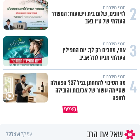
2
תכני הידברות
לזיווגים, שלום בית וישועות: המשדר
העולמי של ט"ו באב
3
תכני הידברות
אחי, מחכים רק לך: יום התפילין
העולמי מגיע לתל אביב
תכני הידברות
4
מה הסיכוי להתחתן בגיל 37? הפעולה
שסיימה עשור של אכזבות והובילה
לחופה
סגולה בבוקר להסרת חששות ופחדים
הרצל דוסטר על העלייה לארץ
קצרים
מהבן איש חי
בעקבות המהפכה באיראן,
שאל את הרב
יש לך שאלה?