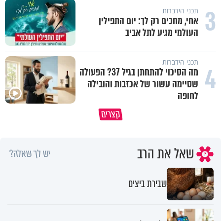
3
תכני הידברות
אחי, מחכים רק לך: יום התפילין
העולמי מגיע לתל אביב
תכני הידברות
4
מה הסיכוי להתחתן בגיל 37? הפעולה
שסיימה עשור של אכזבות והובילה
לחופה
באיזה אופן ומתי מותר לכבות אש
קצרים
בשבת?
מתכון ל׳שבת שלום׳
שאל את הרב
יש לך שאלה?
שבירת ביצים