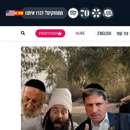
מתחזקים? דברו איתנו
צור קשר
ENGLISH
LIVE
הצטרפו למועדון