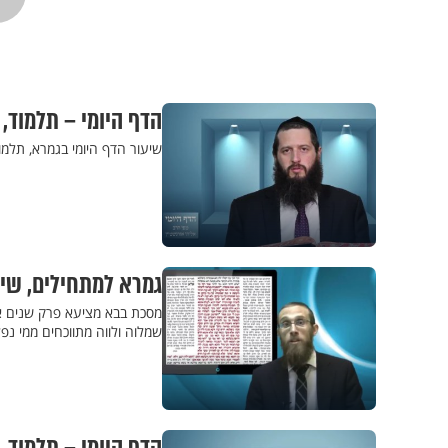
הדף היומי – תלמוד,
שיעור הדף היומי בגמרא, תלמו
גמרא למתחילים, שיעור 21 - מצאת אלף דולר? לא בטו
מסכת בבא מציעא פרק שנים אוח
שמלוה ולווה מתווכחים ממי נ