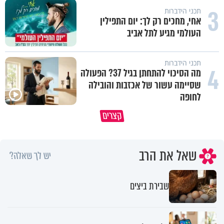
3
תכני הידברות
אחי, מחכים רק לך: יום התפילין
העולמי מגיע לתל אביב
תכני הידברות
4
מה הסיכוי להתחתן בגיל 37? הפעולה
שסיימה עשור של אכזבות והובילה
לחופה
קצרים
מדוע האמונה נמשלה למלח?
גם ׳הרע׳ זה הרחמים של בורא ע
שאל את הרב
יש לך שאלה?
שבירת ביצים