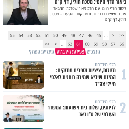
ביאור הדף היומי: מסכת חולין, דף ק"ט
לימוד הדף היומי עם הרב מאיר שפרכר, המבאר
את הנושאים בבהירות ובמתיקות. והפעם – מסכת
חולין, דף ק"ט
55
54
53
52
51
50
49
48
47
46
45
...
<
<<
>>
>
...
62
61
60
59
58
57
56
הנצפים
פעילות הידברות
תוכניות הערוץ
תכני הידברות
1
מזוזות, ציציות וספרים מחזקים:
המיזם שיביא שמירה רוחנית לאלפי
חיילי צה"ל
2
תכני הידברות
לזיווגים, שלום בית וישועות: המשדר
העולמי של ט"ו באב