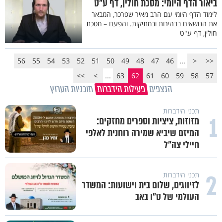
ביאור הדף היומי: מסכת חולין, דף ע"ט
לימוד הדף היומי עם הרב מאיר שפרכר, המבאר
את הנושאים בבהירות ובמתיקות. והפעם – מסכת
חולין, דף ע"ט
56
55
54
53
52
51
50
49
48
47
46
...
<
<<
>>
>
...
63
62
61
60
59
58
57
הנצפים
פעילות הידברות
תוכניות הערוץ
1
וידיאו מגזין
"הגמגום לא מגדיר אותי": ישראל
שטרן על המגבלה שלא עוצרת אותו
2
תכני ערוץ הידברות
חלום אדיר: מקבץ סגולות