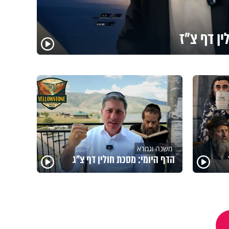
ין דף צ"ז
משנה וגמרא
הדף היומי: מסכת חולין דף צ"ג