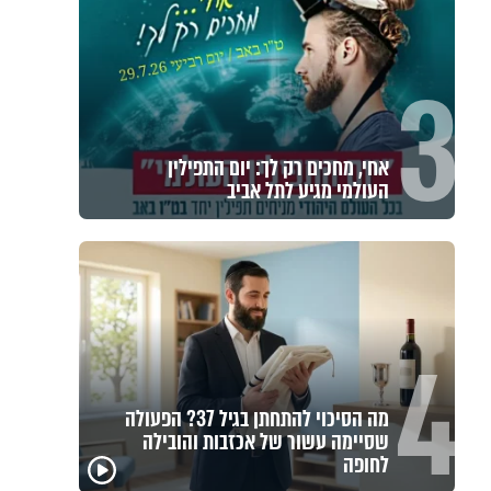
3
אחי, מחכים רק לך: יום התפילין
העולמי מגיע לתל אביב
4
מה הסיכוי להתחתן בגיל 37? הפעולה
שסיימה עשור של אכזבות והובילה
לחופה
באיזה ארץ לומדים יותר