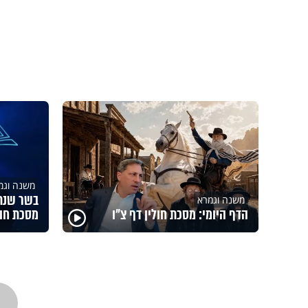
משנה וגמ
בשר שנתע
משנה וגמרא
הדף היומי: מסכת חולין דף צ"ו
מסכת חול