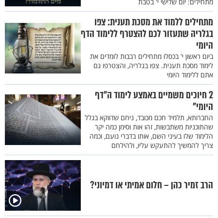
מתחילים: יום שלישי י' בטבת
מתחילים ללמוד את מסכת תענית: צפו
בגלריה שתעזור לכם להצטרף ללימוד הדף
היומי
ביום ראשון י' בכסלו מתחילים רבבות לומדים את
לימוד מסכת תענית. צפו בגלריה, והצטרפו גם
אתם ללימוד היומי
2 חיוכים משמיים באמצע לימוד ה"דף
היומי"
החברותא, תלמיד חכם מכובד, ניחם שדווקא בגלל
שהתוכניות משתבשות, זהו אות וסימן כמה יקר
הלימוד שלו בעיני השם, אותו בדברי נועם, וכמה
צריך להמשיך להתעקש עליו, ולהילחם
הרב זמיר כהן – חלום אמיתי או דמיוני?