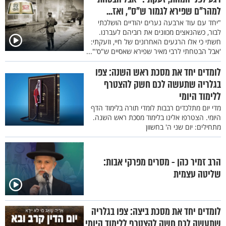
למהר"ם שפירא לגמור ש"ס", ואז...
"יחד עם עוד ארבעה נערים יהודיים הושלכתי
לבור, כשהנאצים מכוונים את רוביהם לעברנו.
חשתי כי אלו הרגעים האחרונים של חיי, וזעקתי:
'אבל הבטחתי לרבי מאיר שפירא שאסיים ש"ס'"...
לומדים יחד את מסכת ראש השנה: צפו
בגלריה שתעשה לכם חשק להצטרף
ללימוד היומי
מדי יום מתלכדים רבבות לומדי תורה בלימוד הדף
היומי. הצטרפו אלינו בלימוד מסכת ראש השנה.
מתחילים: יום שני ה' בחשוון
הרב זמיר כהן - מסרים מפרקי אבות:
שליטה עצמית
לומדים יחד את מסכת ביצה: צפו בגלריה
שתעשה לכם חשק להצטרף ללימוד היומי