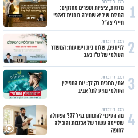
תכני הידברות
1
מזוזות, ציציות וספרים מחזקים:
המיזם שיביא שמירה רוחנית לאלפי
חיילי צה"ל
2
תכני הידברות
לזיווגים, שלום בית וישועות: המשדר
העולמי של ט"ו באב
3
תכני הידברות
אחי, מחכים רק לך: יום התפילין
העולמי מגיע לתל אביב
תכני הידברות
4
מה הסיכוי להתחתן בגיל 37? הפעולה
שסיימה עשור של אכזבות והובילה
לחופה