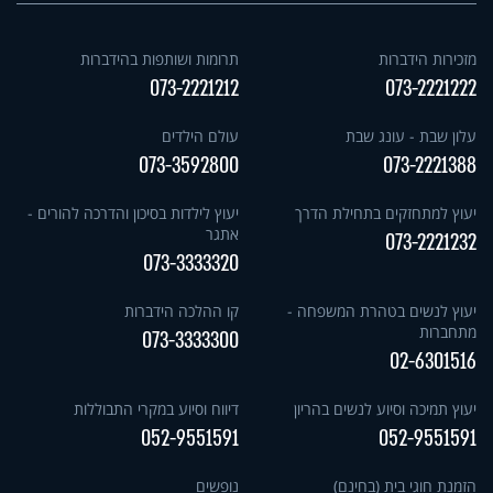
מזכירות הידברות
תרומות ושותפות בהידברות
073-2221212
073-2221222
עלון שבת - עונג שבת
עולם הילדים
073-3592800
073-2221388
יעוץ למתחזקים בתחילת הדרך
יעוץ לילדות בסיכון והדרכה להורים -
אתגר
073-2221232
073-3333320
יעוץ לנשים בטהרת המשפחה -
קו ההלכה הידברות
מתחברות
073-3333300
02-6301516
יעוץ תמיכה וסיוע לנשים בהריון
דיווח וסיוע במקרי התבוללות
052-9551591
052-9551591
הזמנת חוגי בית (בחינם)
נופשים