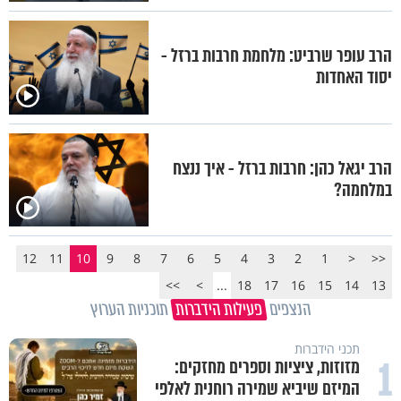
הרב עופר שרביט: מלחמת חרבות ברזל -
יסוד האחדות
הרב יגאל כהן: חרבות ברזל - איך ננצח
במלחמה?
12
11
10
9
8
7
6
5
4
3
2
1
<
<<
>>
>
...
18
17
16
15
14
13
הנצפים
פעילות הידברות
תוכניות הערוץ
תכני הידברות
1
מזוזות, ציציות וספרים מחזקים:
המיזם שיביא שמירה רוחנית לאלפי