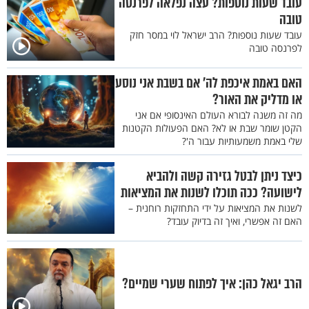
עובד שעות נוספות? עצה נפלאה לפרנסה
טובה
עובד שעות נוספות? הרב ישראל לוי במסר חזק
לפרנסה טובה
האם באמת איכפת לה' אם בשבת אני נוסע
או מדליק את האור?
מה זה משנה לבורא העולם האינסופי אם אני
הקטן שומר שבת או לא? האם הפעולות הקטנות
שלי באמת משמעותיות עבור ה'?
כיצד ניתן לבטל גזירה קשה ולהביא
לישועה? ככה תוכלו לשנות את המציאות
לשנות את המציאות על ידי התחזקות רוחנית –
האם זה אפשרי, ואיך זה בדיוק עובד?
הרב יגאל כהן: איך לפתוח שערי שמיים?