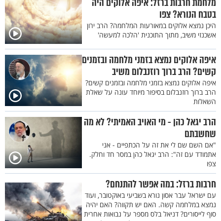
מלחמת חרבות ברזל: איפה אלוקים היה
בטבח הנורא? צפו
היכן נמצא אלוקים במאורעות המלחמה? הרב ירון
אשכנזי משיב, מתוך התוכנית 'הלכה למעשה'
איפה אלוקים נמצא בזמני מלחמה ובזמנים
קשים? הרב ברוך רוזנבלום משיב
איפה אלוקים נמצא בזמני מלחמה ובזמנים קשים?
הרב ברוך רוזנבלום בסיפור מיוחד עונה על שאלת
השאלות
הרב יגאל כהן - מי האויב האמיתי? לא מה
שחשבתם
"אם השם שם לי את זה על הכתפיים - אני
אתמודד עם זה": הרב יגאל כהן במסר חד וחלק.
צפו
חרבות ברזל: במה אפשר להתנחם?
עם ישראל עבר אסון נורא בשביעי באוקטובר, ועוד
נמצא במלחמה קשה. האם יש תקווה? האם יהיה
סוף לייסורים? דניאל בלס מספר על נבואות אחרית