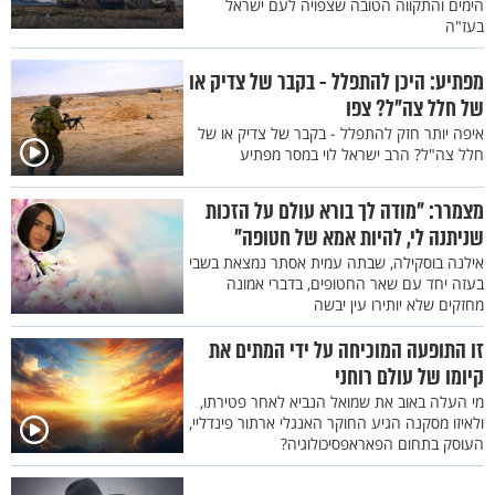
הימים והתקווה הטובה שצפויה לעם ישראל
בעז"ה
מפתיע: היכן להתפלל - בקבר של צדיק או
של חלל צה"ל? צפו
איפה יותר חזק להתפלל - בקבר של צדיק או של
חלל צה"ל? הרב ישראל לוי במסר מפתיע
מצמרר: "מודה לך בורא עולם על הזכות
שניתנה לי, להיות אמא של חטופה"
אילנה בוסקילה, שבתה עמית אסתר נמצאת בשבי
בעזה יחד עם שאר החטופים, בדברי אמונה
מחזקים שלא יותירו עין יבשה
זו התופעה המוכיחה על ידי המתים את
קיומו של עולם רוחני
מי העלה באוב את שמואל הנביא לאחר פטירתו,
ולאיזו מסקנה הגיע החוקר האנגלי ארתור פינדליי,
העוסק בתחום הפאראפסיכולוגיה?