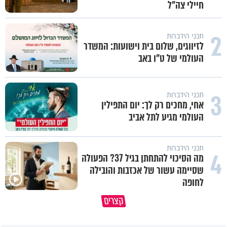
חיילי צה"ל
2
תכני הידברות
לזיווגים, שלום בית וישועות: המשדר
העולמי של ט"ו באב
3
תכני הידברות
אחי, מחכים רק לך: יום התפילין
העולמי מגיע לתל אביב
תכני הידברות
4
מה הסיכוי להתחתן בגיל 37? הפעולה
שסיימה עשור של אכזבות והובילה
לחופה
ככה שורדים את הסערות הגדולות
קצרים
בחיים
כאילו שזכיתם במאה מיליון דולר