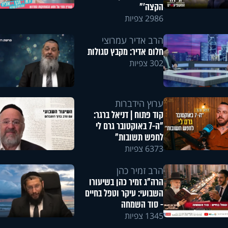
הקצה'"
2986 צפיות
הרב אדיר עמרוצי
חלום אדיר: מקבץ סגולות
302 צפיות
ערוץ הידברות
קוד פתוח | דניאל ברגר:
"ה-7 באוקטובר גרם לי
לחפש תשובות"
6373 צפיות
הרב זמיר כהן
הרה"ג זמיר כהן בשיעורו
השבועי: עיקר וטפל בחיים
- סוד השמחה
1345 צפיות