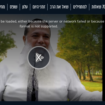
 שאלות
למתחילים
שאל את הרב
זמני היום
עלון
שופס
מחל
be loaded, either because the server or network failed or because
format is not supported.
Play
Video