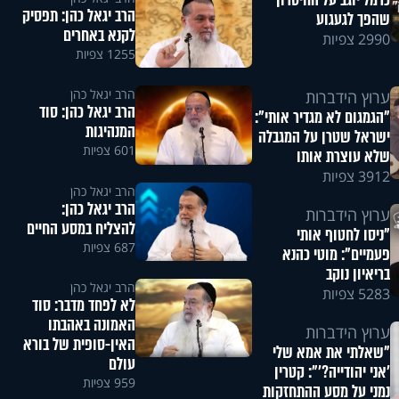
כרמל יוגב על החיסרון
הרב יגאל כהן: תפסיק
שהפך לגעגוע
לקנא באחרים
2990 צפיות
1255 צפיות
הרב יגאל כהן
ערוץ הידברות
​הרב יגאל כהן: סוד
"הגמגום לא מגדיר אותי":
המנהיגות
ישראל שטרן על המגבלה
601 צפיות
שלא עוצרת אותו
3912 צפיות
הרב יגאל כהן
הרב יגאל כהן:
ערוץ הידברות
להצליח במסע החיים
"ניסו לחטוף אותי
687 צפיות
פעמיים": מוטי כהנא
בריאיון נוקב
הרב יגאל כהן
5283 צפיות
לא לפחד מדבר: סוד
האמונה באהבתו
ערוץ הידברות
האין-סופית של בורא
"שאלתי את אמא שלי
עולם
'אני יהודייה?'": קטרין
959 צפיות
נמני על מסע ההתחזקות