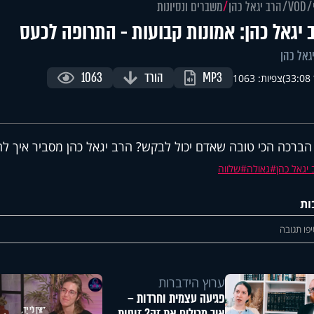
VOD
הרב יגאל כהן
משברים ונסיונות
 יגאל כהן: אמונות קבועות - התרופה לכעס
גאל כהן
MP3
הורד
1063
)
צפיות: 1063
הברכה הכי טובה שאדם יכול לבקש? הרב יגאל כהן מסביר איך לה
יגאל כהן
גאולה
שלווה
ות
פו תגובה
ערוץ הידברות
פגיעה עצמית וחרדות –