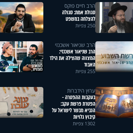
הרב חיים פוקס
סגולת אמת: סגולה
להצלחה במשפט
250 צפיות
הרב שניאור אשכנזי
הרב שניאור אשכנזי:
המצווה שהצילה את הילד
האבוד
255 צפיות
ערוץ הידברות
בעקבות ההפטרה -
הפטרת פרשת עקב:
הנביא מבשר לישראל על
קיבוץ גלויות
1302 צפיות