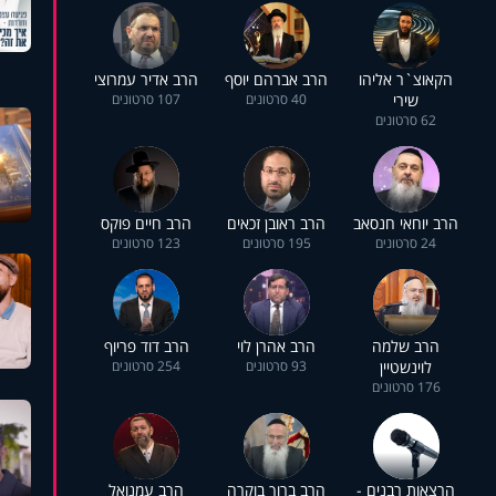
הקאוצ`ר אליהו
הרב אברהם יוסף
הרב אדיר עמרוצי
שירי
40 סרטונים
107 סרטונים
62 סרטונים
הרב יוחאי חנסאב
הרב ראובן זכאים
הרב חיים פוקס
24 סרטונים
195 סרטונים
123 סרטונים
הרב שלמה
הרב אהרן לוי
הרב דוד פריוף
לוינשטיין
93 סרטונים
254 סרטונים
176 סרטונים
הרצאות רבנים -
הרב ברוך בוקרה
הרב עמנואל