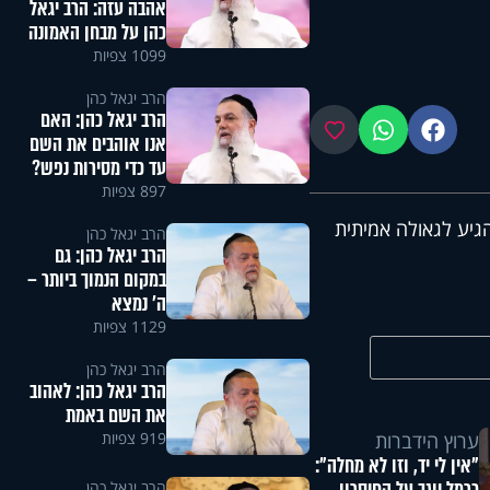
אהבה עזה: הרב יגאל
כהן על מבחן האמונה
1099 צפיות
הרב יגאל כהן
הרב יגאל כהן: האם
פייסבוק
ווטסאפ
מועדפים
אנו אוהבים את השם
עד כדי מסירות נפש?
897 צפיות
גיע לגאולה אמיתית
הרב יגאל כהן
הרב יגאל כהן: גם
במקום הנמוך ביותר –
ה' נמצא
1129 צפיות
הרב יגאל כהן
הרב יגאל כהן: לאהוב
את השם באמת
919 צפיות
ערוץ הידברות
"אין לי יד, וזו לא מחלה":
הרב יגאל כהן