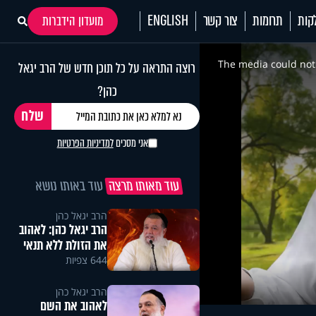
קות
תרומות
צור קשר
ENGLISH
מועדון הידברות
This
is
a
The media could not 
רוצה התראה על כל תוכן חדש של הרב יגאל
modal
window.
כהן?
אני מסכים
למדיניות הפרטיות
עוד מאותו מרצה
עוד באותו נושא
הרב יגאל כהן
הרב יגאל כהן: לאהוב
את הזולת ללא תנאי
644 צפיות
הרב יגאל כהן
לאהוב את השם