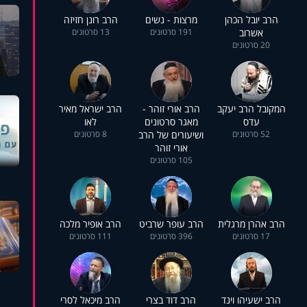
הרב יובל הכהן
מרצות - נשים
הרב רונן חזיזה
אשרוב
191 סרטונים
13 סרטונים
20 סרטונים
המקובל הרב יעקב
הרב אורי זוהר -
הרב ישראל מאיר
עדס
מאגר סרטונים
לאו
52 סרטונים
ושיעורים של הרב
8 סרטונים
אורי זוהר
105 סרטונים
הרב אהרן מרגלית
הרב עופר שרביט
הרב אופיר מלכה
17 סרטונים
396 סרטונים
111 סרטונים
הרב ישעיהו וינד
הרב דוד בצרי
הרב מיכאל לסרי