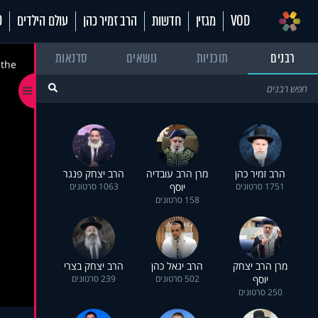
VOD
מגזין
חדשות
הרב זמיר כהן
עולם הילדים
70
רבנים
תוכניות
נושאים
סדנאות
 the
הרב זמיר כהן
מרן הרב עובדיה
הרב יצחק פנגר
1751 סרטונים
יוסף
1063 סרטונים
158 סרטונים
מרן הרב יצחק
הרב יגאל כהן
הרב יצחק בצרי
יוסף
502 סרטונים
239 סרטונים
250 סרטונים