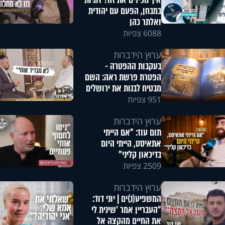
איך מכילים את זה? זוגיות
במבחן, הפעם עם יהודית
ואלתר כהן
6088 צפיות
ערוץ הידברות
בעקבות ההפטרה -
הפטרת פרשת ראה: השם
מבטיח לבנות את ירושלים
951 צפיות
ערוץ הידברות
תום עוז: "אם הייתי
אתאיסט, הייתי היום
בדיכאון קליני"
2509 צפיות
ערוץ הידברות
המשפיע(נ)ים | יוני דוד:
"העבריין אמר 'שינית לי
את החיים מהקצה אל