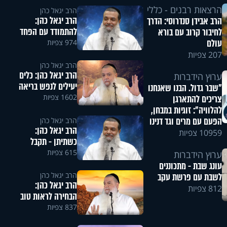
הרצאות רבנים - כללי
הרב יגאל כהן
הרב יגאל כהן:
הרב אבידן סנדרוסי: הדרך
להתמודד עם הפחד
לחיבור קרוב עם בורא
עולם
974 צפיות
207 צפיות
הרב יגאל כהן
הרב יגאל כהן: כלים
ערוץ הידברות
יעילים לנפש בריאה
"שבר גדול. הבנו שאנחנו
1602 צפיות
צריכים להתארגן
להלוויה": זוגיות במבחן,
הפעם עם מרים וגד דנינו
הרב יגאל כהן
הרב יגאל כהן:
10959 צפיות
כשתיתן - תקבל
615 צפיות
ערוץ הידברות
עונג שבת - מתכוננים
הרב יגאל כהן
לשבת עם פרשת עקב
הרב יגאל כהן:
812 צפיות
הבחירה לראות טוב
837 צפיות