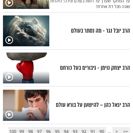
על המחקר שערך על דתות בעולם וגילה: היהדות
שונה מכל דת אחרת!
הרב יובל נגר - מה נסתר בעולם
הרב יצחק נוימן - גיבורים בעל כורחם
הרב יגאל כהן – להישען על בורא עולם
100
99
98
97
96
95
94
93
92
91
90
...
<
<<