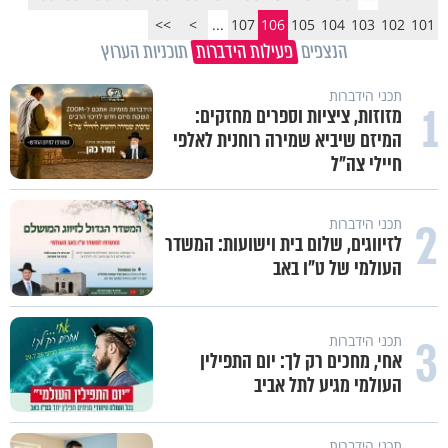
>>
>
...
107
106
105
104
103
102
101
הנצפים
פעילות הידברות
תוכניות הערוץ
תכני הידברות
1
מזוזות, ציציות וספרים מחזקים:
המיזם שיביא שמירה רוחנית לאלפי
חיילי צה"ל
2
תכני הידברות
לזיווגים, שלום בית וישועות: המשדר
העולמי של ט"ו באב
3
תכני הידברות
אחי, מחכים רק לך: יום התפילין
העולמי מגיע לתל אביב
תכני הידברות