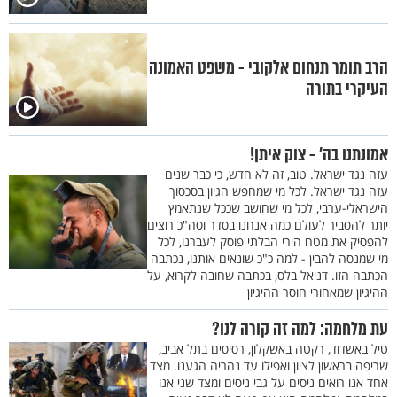
הרב תומר תנחום אלקובי - משפט האמונה
העיקרי בתורה
אמונתנו בה' - צוק איתן!
עזה נגד ישראל. טוב, זה לא חדש, כי כבר שנים
עזה נגד ישראל. לכל מי שמחפש הגיון בסכסוך
הישראלי-ערבי, לכל מי שחושב שככל שנתאמץ
יותר להסביר לעולם כמה אנחנו בסדר וסה"כ רוצים
להפסיק את מטח הירי הבלתי פוסק לעברנו, לכל
מי שמנסה להבין - למה כ"כ שונאים אותנו, נכתבה
הכתבה הזו. דניאל בלס, בכתבה שחובה לקרוא, על
ההיגיון שמאחורי חוסר ההיגיון
עת מלחמה: למה זה קורה לנו?
טיל באשדוד, רקטה באשקלון, רסיסים בתל אביב,
שריפה בראשון לציון ואפילו עד נהריה הגענו. מצד
אחד אנו רואים ניסים על גבי ניסים ומצד שני אנו