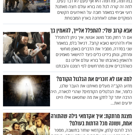
במלחמה, ומלחמה היא אף פעם לא דבר נעים.
למה זה קורה לנו? מה בורא עולם רוצה מאתנו?
רועי אביחי במאמר חובה על האירועים הקשים
הפוקדים אותנו לאחרונה בארץ המובטחת
אבא קרוב שלי: להתפלל אלייך, להאמין בך
אם ה' רחוק מכל מושג אנושי, איך ניתן להתפלל
אליו ולהרגישו כאבא קרוב?. דניאל בלס, במאמר
שני בסדרה, מסביר את הדברים באופן מוחשי
ומרתק, ונותן בידינו כלים כיצד להישאר מאמינים
ולהאמין באהבתו של בורא עולם אלינו גם
כשהדברים אינם מתרחשים לפי רצוננו והבנתנו
למה אנו לא זוכרים את הגלגול הקודם?
מדוע הקב"ה מעלים מאיתנו את העבר שלנו,
כלומר, את הגלגולים הקודמים? שהרי לכאורה, היה
הרבה יותר קל לתקן את מה שחטאנו אילו היינו
יודעים זאת...
מצגת מרתקת: איך אקדמאי גילה שהתורה
אמת, ושונה מכל הדתות בעולם?
הרב לורנס קלמן, אקדמאי שחזר בתשובה, מספר