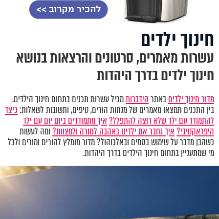
חינוך ילדים
עשרות מאמרים, סרטונים והרצאות בנושא
חינוך ילדים בדרך היהדות
מדור חינוך ילדים
באתר
הידברות
מכיל עשרות תכנים בתחום חינוך הילדים.
בין התכנים תמצאו מאמרים של מנחות הורים, טיפים, ותשובות לשאלות:
כיצד
להתמודד עם ילד שלא רוצה להתפלל?
איך מתמודדים ביום יום עם ילד
היפראקטיבי?
איך נחבר את ילדינו באהבה לתורה ולמצוות?
ומה לעשות
כשהבן מדבר על שימוש בסמים ובאלכוהול? מדור מומלץ להורים ומורים ולכל
מי שמתעניין בתחום חינוך הילדים בדרך היהדות.