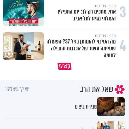
3
תכני הידברות
אחי, מחכים רק לך: יום התפילין
העולמי מגיע לתל אביב
תכני הידברות
4
מה הסיכוי להתחתן בגיל 37? הפעולה
שסיימה עשור של אכזבות והובילה
לחופה
תהיו אהרון הכהן - תשכינו שלום
כל קושי שחווית היה ניסיון לרומ
קצרים
ותרדפו שלום
אותך
שאל את הרב
יש לך שאלה?
שבירת ביצים