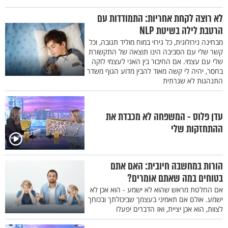
לא רוצה לקחת אחריות: התמודדות עם
הרטבת לילה בשיטת NLP
מבחינה נירולוגית, כל גירוי במוח מוליד תגובה, וכל
קשר שלי עם הסביבה הינו תוצאה של התקשורת
שלי עם עצמי. אם החיבור בין האני לעצמי לוקה
בחסר, יהיה לי קשה מאוד להבין מדוע הגוף משדר
התנהגות לא שגרתית
עדן פלוס - המשפחה לא מכבדת את
ההתחזקות שלי
הורות במחשבה חיובית: האם אתם
בטוחים במה שאתם אומרים?
אם החלטת מראש שהוא לא ישמע - הוא אכן לא
ישמע. אולם אם תאמיני בעצמך שביכולתך ובכוחך
לצוות, הוא אכן יציית, ואז הדברים יפעלו