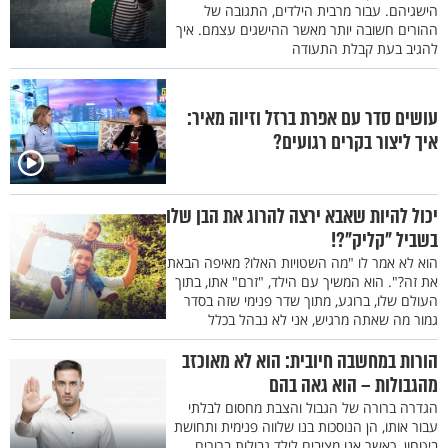
הישגיהם. עבור מרבית הילדים, התגובה של
ההורים חשובה יותר מאשר ההישגים עצמם. איך
להגיב בעת קבלת התעודה
עושים סדר עם אפרת ברזל וזיוה מאיר:
איך ליצור בקרים רגועים?
יכול להיות שאבא ירצה להרוג את הבן שלו
בשביל "קליק"?!
הוא לא אמר לו "מה השטויות האלו? מאיפה הבאת
את זה?". הוא המשיך עם הילד, "זרם" אתו, בתוך
העולם שלו, ברוגע, מתוך שדר פנימי שזה בסדר
גמור מה שאתה מרגיש, אני לא נבהל בכלל
הורות במחשבה חיובית: הוא לא מאוכזב
מהגבולות – הוא גאה בהם
הגדרה ברורה של הגבול והצבת מחסום לבלתי
עבור אותו, הן הנוסכות בנו שלווה פנימית ותחושת
ביטחון. כאשר אנו מציבים לילד גבולות ברורים,