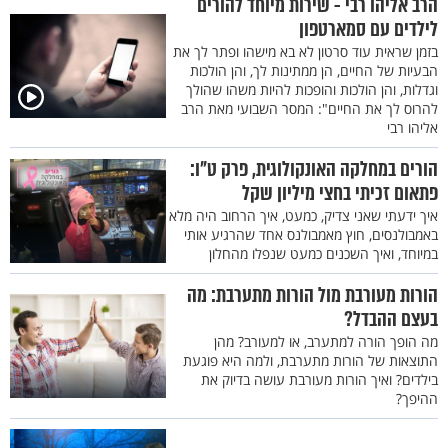
הרב אליהו רבי - שירות מיוחד להורים
לילדים עם סמארטפון
בזמן שראית עוד סרטון לא בא מישהו ופתר לך את
הבעיות של החיים, הן ממתינות לך, והן הולכות
וגדלות, והן הולכות והופכות להיות משהו שהולך
להרוס לך את החיים": המסר השבועי מאת הרב
אליהו רבי
הורים במחלקה האונקולוגית, פרק ט"ו:
פתאום זכיתי בחצי מיליון שקל
איך ידעתי שאני צדיק, כמעט, איך הרחוב היה מלא
באמבולנסים, חוץ מאמבולנס אחד שהרגיע אותי
במיוחד, ואיך השכנים כמעט שנפלו מהחלון
הורות מעורבת מול הורות מתערבת: מה
בעצם ההבדל?
מה הופך הורה למתערב, או למעורב? מהן
התוצאות של הורות מתערבת, ולמה היא פוגעת
בילדים? ואיך הורות מעורבת עושה בדיוק את
ההיפך?