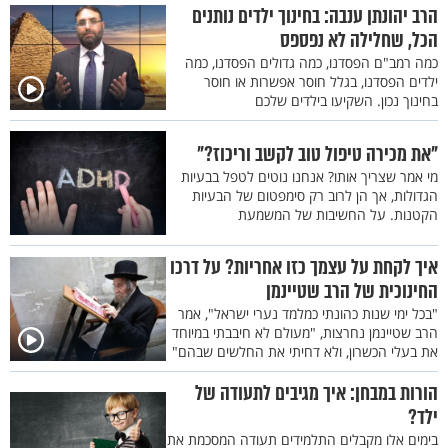
הרב יהונתן ענבה: בחינוך ילדים נותנים
הכל, שחלילה לא נפספס
כמה רמב"ם הפסדנו, כמה גדולים הפסדנו, כמה
ילדים הפסדנו, בגלל חוסר אפשרות או חוסר
בחינוך נכון. השקיעו בילדים שלכם
"את מכירה טיפול טוב לקשב וריכוז?"
מי אמר שצריך אותו? אנחנו נוטים לטפל בבעיות
הגדולות, אך הן לרוב רק סימפטום של הבעיות
הקטנות. על החשיבות של המשמעת
איך לקחת על עצמך כזו אחריות? על דרכו
החינוכית של הרב שטיינמן
"בכל ימי שנות כהונתי כמלמד נערי ישראל", אמר
הרב שטיינמן נחרצות, "מעולם לא חיבבתי במיוחד
את בעלי הכשרון, ולא דחיתי את החלשים שבהם"
הורות במבחן: איך מגיבים לתעודה של
ילד?
בימים אלו מקבלים התלמידים תעודה המסכמת את