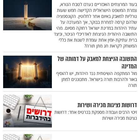
בעוד המרצחים האכזריים נערכו לטבח הנורא,
צמרת המשפט הישראלית הקדישה חמש שעות
גורליות למאבק באיום אחר לחלוטין. הקונספציה
שלהם קרסה למחרת בבוקר, אך המערכה על
עתיד היהדות במדינת ישראל רחוקה מסיום. מהי
התשובה היהודית הניצחת לאדריכלי הניכור, וכיצד
ברית עתיקת-יומין אחת עומדת לשנות את כללי
המשחק לקראת חג מתן תורה?
התשובה הניצחת למאבק על דמותה של
המדינה
מול המתקפה השיטתית נגד היהדות, יש להוסיף
באור ולהרבות תורה בישראל. מתכוננים למתן
תורה
דרושות נציגות מכירה ושירות
זיכוי הרבים ועבודה מספקת בכרטיס אחד: דרושות
נציגות מכירה ושירות