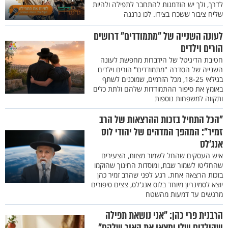
לדרך, ולך יש הזדמנות להתחבר לתפילה ולהיות
שליח ציבור ששכרו בצידו. לכו נרננה
לעונה השנייה של "מתמודדים" דרושים
הורים וילדים
חטיבת הדיגיטל של הידברות מחפשת לעונה
השנייה של הסדרה "מתמודדים" הורים וילדים
בגילאי 18-25, מכל הזרמים, שמוכנים לשתף
באומץ את סיפור ההתמודדות שלהם ולתת כלים
ותקווה למשפחות נוספות
"הכל התחיל בזכות ההרצאות של הרב
זמיר": המהפך המדהים של יהודי לוס
אנג'לס
איש העסקים שהחל לשמור מצוות, הצעירים
שהחליטו לשמור שבת, ומוסדות החינוך שהוקמו
בזכות הרצאה אחת. רגע לפני שהרב זמיר כהן
יוצא לסמינריון מיוחד בלוס אנג'לס, צצים סיפורים
מרגשים עד דמעות מהשטח
הרבנית פרי כהן: "אני נושאת תפילה
שהילדים שלי ימצאו את האור שלהם"