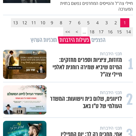
חיילי צה"ל והטייסים המחרפים נפשם בחזית
המערכה
13
12
11
10
9
8
7
6
5
4
3
2
1
>>
>
...
18
17
16
15
14
הנצפים
פעילות הידברות
תוכניות הערוץ
תכני הידברות
1
מזוזות, ציציות וספרים מחזקים:
המיזם שיביא שמירה רוחנית לאלפי
חיילי צה"ל
2
תכני הידברות
לזיווגים, שלום בית וישועות: המשדר
העולמי של ט"ו באב
3
תכני הידברות
אחי, מחכים רק לך: יום התפילין