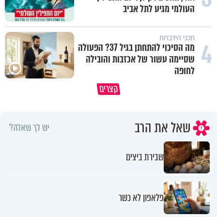
העולמי מגיע לתל אביב
תכני הידברות
4
מה הסיכוי להתחתן בגיל 37? הפעולה
שסיימה עשור של אכזבות והובילה
לחופה
באיזה ארץ לומדים יותר גמרא בדרום
קצרים
קוריאה או בישראל?
כל מה שנשבר יכול להיבנות מחד
שאל את הרב
יש לך שאלה?
שבירת ביצים
פלאפון לא כשר