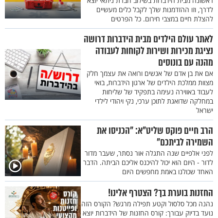
ראשונה מבית הידברות בשילוב חברת ניתאי יוצא
לדרך, וזו ההזדמנות שלך לקבל כלים מעשיים
להצלת חיים במצבי חירום. כל הפרטים
לאתר עולם הילדים מבית הידברות דרושה
נציגת מכירות ושירות לקוחות לעבודה
מהנה עם בונוסים
אם את בן אדם של אנשים ורואה את עצמך חלק
מצוות ממלכת הילדים של ארגון הידברות, בואי
לעבוד באווירה נעימה בתפקיד של שליחות
במחלקה שדואגת לתוכן ערכי, נקי ויהודי לילדי
ישראל
הרב חיים פוקס שליט"א: "הכניסו את
השמירה לביתכם"
לפני אלפיים שנה התגלה אור נסתר, שעבר מדור
לדור - היום הוא יכול להיכנס אליכם הביתה. הדבר
האחד שכולנו באמת מחפשים היום
החזנות בוערת בך? הצטרף אלינו!
נהנה מכל סלסול וקטע תפילה מרגש? הקורס הזה
נועד בדיוק עבורך: קורס החזנות של הידברות יוצא