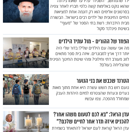
ילד שהמחשב "השגיח" עליו עד שאמו גילתה
שהוא נוקט באלימות קשה כלפי חבריו לאחר צפיה
בסרטונים אלימים הוא רק דוגמה אחת למציאות
החיים החינוכית של ילדים רבים בישראל. הבשורה
מבית הידברות: רשת בתי הספר של "מעוף"
בשיטת פינלנד סקול
הפחד של ההורים - מול עתיד הילדים
מה אני עושה עם הילדים שלי?! בדור שלי היה
יותר דרך ארץ למבוגרים. איזה בית ספר מתאים
לזוג מעורב דתי וחילוני? ומהי שיטת החינוך הפינית
שהצליחה בעולם?
הטרנד שכבש את בני הנוער
נועם רוש בת השש עשרה היא אחת מתוך מאות
נערים ונערות שהצטרפו למיזם היהדות הענק
שמחולל מהפכה. צפו עכשיו
עדן הראל: "בא לכם לטעום משהו אחר?
להכניס איזה תדר אחר לחיים שלכם?"
עדן הראל קוראת לעם ישראל להתאחד בשמירת