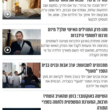
"רחל מבכה על בניה": על אם הדרך, במקום שבו
הדמעות עולות, עומדת אם הבנים, רחל אמנו ע"ה,
ומבקשת יחד איתך על הילדים שלך. אמא, אל
תפסיקי לבקש!
מהו פרק התהילים האישי שלך? מיזם
מרגש לשותפי הידברות
יוזמה מיוחדת בארגון הידברות מציעה לשותפים
בתרומה חד-פעמית לקבל את הפרק האישי שלהם
בתהילים, מותאם לפי השם ותאריך הלידה על פי
סודות הקבלה
מתכוננים לשבועות: ערב אבות ובנים בבית
הספר "מעוף"
אבות ובנים ישבו יחד בערב מיוחד לקראת חג מתן
תורה בבית הספר "מעוף" בטבריה. הבטיחו את
מקומו של ילדכם
השישה באוקטובר: בזמן שהאויב השחיז
חרבות, המערכת המשפטית נלחמה בספרי
התורה