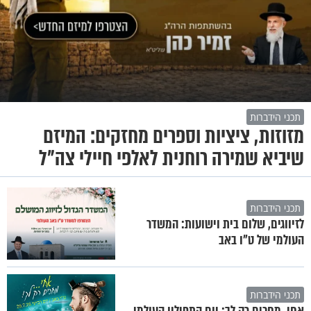
תכני הידברות
מזוזות, ציציות וספרים מחזקים: המיזם
שיביא שמירה רוחנית לאלפי חיילי צה"ל
תכני הידברות
לזיווגים, שלום בית וישועות: המשדר
העולמי של ט"ו באב
תכני הידברות
אחי, מחכים רק לך: יום התפילין העולמי